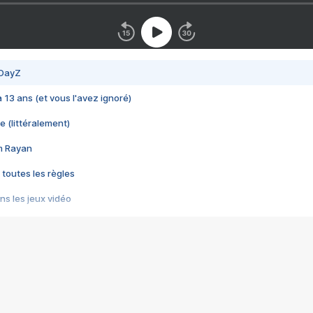
 DayZ
 a 13 ans (et vous l'avez ignoré)
e (littéralement)
im Rayan
 toutes les règles
s les jeux vidéo
us choquant de Rockstar ? - Le scandale BULLY
e plus moche de Steam
du RÊVE tourne au CAUCHEMAR
pendant 8 heures