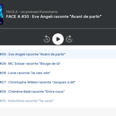
FACE A - un podcast Purecharts
FACE A #30 : Eve Angeli raconte "Avant de partir"
#30 : Eve Angeli raconte "Avant de partir"
#29 : MC Solaar raconte "Bouge de là"
28 : Lorie raconte "Je vais vite"
#27 : Christophe Willem raconte "Jacques a dit"
#26 : Chimène Badi raconte "Entre nous"
#25 : Indochine raconte "3e sexe"
#24 : Zaho raconte "C'est chelou"