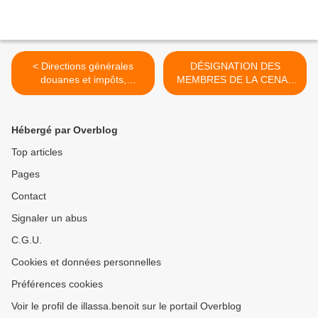
< Directions générales
DÉSIGNATION DES
douanes et impôts,
MEMBRES DE LA CENA :
secrétariat général du
La cour constitutionnelle se
gouvernement : Les raisons
déclare incompéte >
des limogeages
Hébergé par Overblog
Top articles
Pages
Contact
Signaler un abus
C.G.U.
Cookies et données personnelles
Préférences cookies
Voir le profil de illassa.benoit sur le portail Overblog