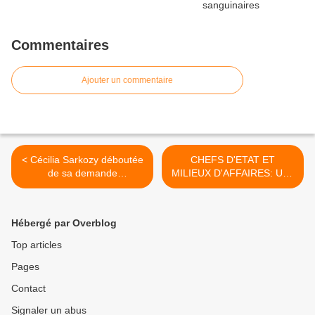
Commentaires
Ajouter un commentaire
< Cécilia Sarkozy déboutée
CHEFS D'ETAT ET
de sa demande
MILIEUX D'AFFAIRES: Une
d'interdiction du livre d'Anna
collusion mortelle pour
Bitton
l'Afrique >
Hébergé par Overblog
Top articles
Pages
Contact
Signaler un abus