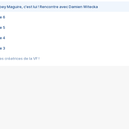
bey Maguire, c'est lui ! Rencontre avec Damien Witecka
e 6
e 5
e 4
e 3
s créatrices de la VF !
e 2
e 1
e Mektoub My Love arrive enfin ! Rencontre avec Shaïn Boumedine et Sal
i : après Toni en famille
elle réalise le bouleversant Dites lui que je l'aime
ais ! Rencontre autour de Vie privée de Rebecca Zlotowski