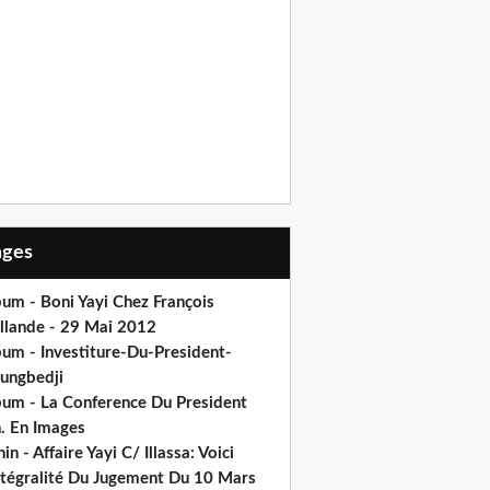
Pages
um - Boni Yayi Chez François
llande - 29 Mai 2012
bum - Investiture-Du-President-
ungbedji
bum - La Conference Du President
h. En Images
in - Affaire Yayi C/ Illassa: Voici
intégralité Du Jugement Du 10 Mars