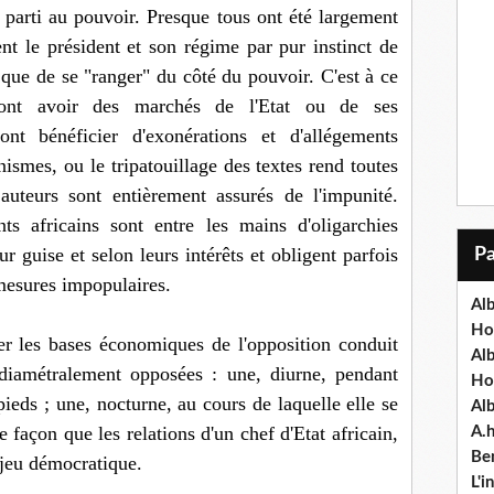
u parti au pouvoir. Presque tous ont été largement
nt le président et son régime par pur instinct de
ve que de se "ranger" du côté du pouvoir. C'est à ce
ront avoir des marchés de l'Etat ou de ses
nt bénéficier d'exonérations et d'allégements
ismes, ou le tripatouillage des textes rend toutes
 auteurs sont entièrement assurés de l'impunité.
s africains sont entre les mains d'oligarchies
ur guise et selon leurs intérêts et obligent parfois
mesures impopulaires.
Alb
Ho
per les bases économiques de l'opposition conduit
Al
 diamétralement opposées : une, diurne, pendant
Ho
ieds ; une, nocturne, au cours de laquelle elle se
Al
e façon que les relations d'un chef d'Etat africain,
A.
Ben
 jeu démocratique.
L'