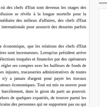
m
e où des chefs d'Etat sont devenus les otages des
a
i
llusion se révèle à la longue mortelle pour la
l
médiaire des milieux d'affaires, des chefs d'Etat
re internationale pour assouvir des desseins parfois
e économique, que les relations des chefs d'Etat
ires sont incestueuses. Lorsqu'un président arrive
élections truquées et financées par des opérateurs
régler ses comptes avec les bailleurs de fonds de
es injustes, tracasseries administratives de toutes
l n'y a jamais d'argent pour payer les travaux
érateurs économiques. Tout est mis en oeuvre pour
e harcèlement, dans le giron du parti au pouvoir.
dehors de quelques expatriés, de trouver parmi les
icains des personnes qui ne supportent pas ou qui