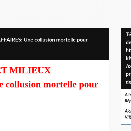
Téléchargez le projet de société
FAIRES: Une collusion mortelle pour
de
ht
k
/o
ET MILIEUX
pr
collusion mortelle pour
de
Alt
Rép
Alo
VI