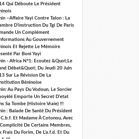
14 Qui Déboute Le Président
ninois
in –Affaire Yayi Contre Talon : La
ambre D’instruction Du Tgi De Paris
mande Un Complément
informations Au Gouvernement
ninois Et Rejette Le Mémoire
senté Par Boni Yayi
nin - Africa N°1: Ecoutez &Quot;Le
and Débat&Quot; Du Jeudi 20 Juin
13 Sur La Révision De La
nstitution Béninoise
nin: Au Pays Du Vodoun, Le Sorcier
oyèlé Emporte Un Secret D'etat
s Sa Tombe (Histoire Vraie) !!!
nin : Balade De Santé Du Président
 C.b.f. Et Madame À Cotonou, Avec
 Complicité De Certains Membres,
 Frais Du Forim, De L’a.f.d. Et Du