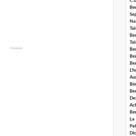
C.b
Ben
Se
Nat
Tal
Ben
Tal
Publicité
Be
Ben
Ben
L’
Aux
Bé
Ben
Des
Ach
Ben
La
Pat
Di