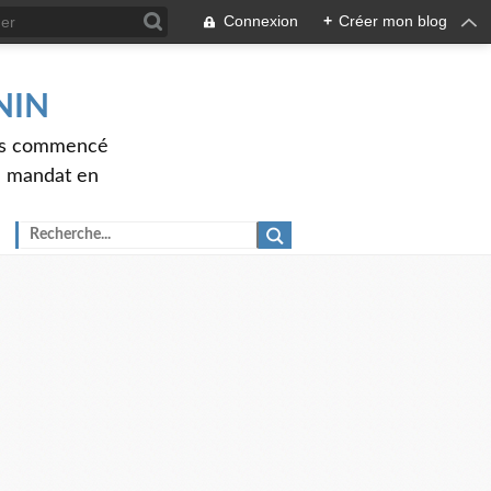
Connexion
+
Créer mon blog
ENIN
ons commencé
nd mandat en