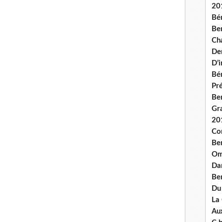
20
Bé
Ben
Ch
De
D’
Bé
Pré
Be
Gr
20
Co
Be
Om
Dan
Be
Du
La
Aux