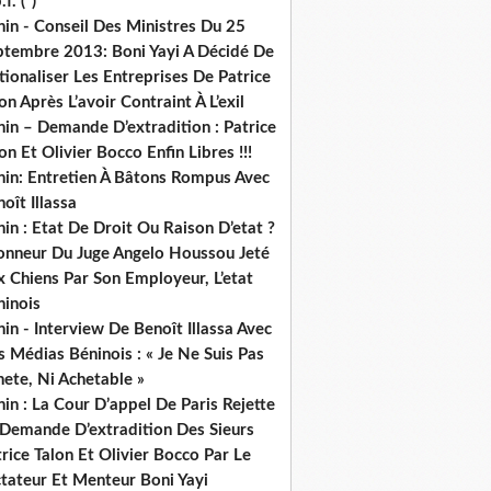
.f. (*)
in - Conseil Des Ministres Du 25
ptembre 2013: Boni Yayi A Décidé De
ionaliser Les Entreprises De Patrice
on Après L’avoir Contraint À L’exil
in – Demande D’extradition : Patrice
on Et Olivier Bocco Enfin Libres !!!
nin: Entretien À Bâtons Rompus Avec
oît Illassa
in : Etat De Droit Ou Raison D’etat ?
honneur Du Juge Angelo Houssou Jeté
 Chiens Par Son Employeur, L’etat
ninois
in - Interview De Benoît Illassa Avec
 Médias Béninois : « Je Ne Suis Pas
ete, Ni Achetable »
in : La Cour D’appel De Paris Rejette
 Demande D’extradition Des Sieurs
rice Talon Et Olivier Bocco Par Le
ctateur Et Menteur Boni Yayi