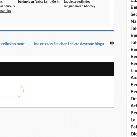
C.b
ns
béninois en l'église Saint-Gérin
fabuleux destin des
 pas heureux
sanguinaires d’Abomey
Ben
enant les
Se
Nat
Tal
Ben
Tal
CHEFS D'ETAT ET MILIEUX D'AFFAIRES: Une collusion mortelle pour l'Afrique
Une ex-caissière chez Leclerc devenue blogueuse à succès
Be
Ben
Ben
L’
Aux
Bé
Ben
Des
Ach
Ben
La
Pat
Di