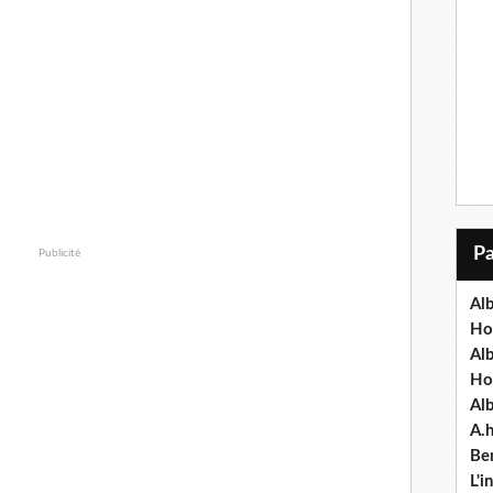
Publicité
Alb
Ho
Al
Ho
Al
A.
Ben
L'