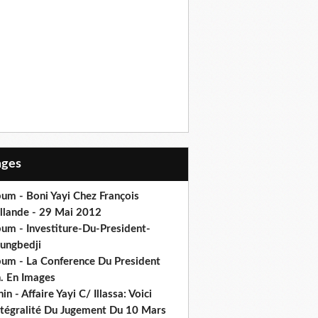
Pages
um - Boni Yayi Chez François
llande - 29 Mai 2012
bum - Investiture-Du-President-
ungbedji
bum - La Conference Du President
h. En Images
in - Affaire Yayi C/ Illassa: Voici
intégralité Du Jugement Du 10 Mars