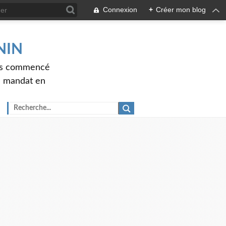
Connexion
+
Créer mon blog
ENIN
ons commencé
nd mandat en