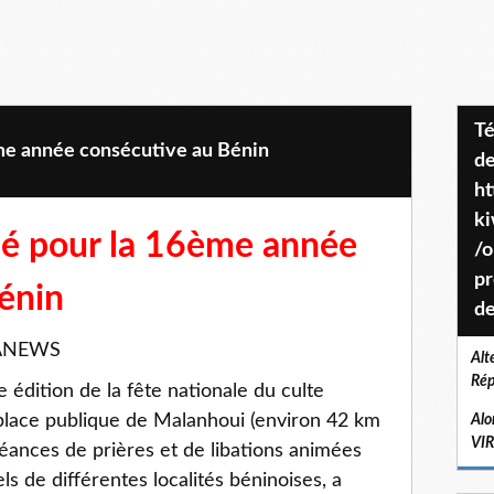
Téléchargez le projet de société
me année consécutive au Bénin
de
ht
k
ié pour la 16ème année
/o
pr
énin
de
APANEWS
Alt
Rép
 édition de la fête nationale du culte
 place publique de Malanhoui (environ 42 km
Alo
VI
éances de prières et de libations animées
els de différentes localités béninoises, a