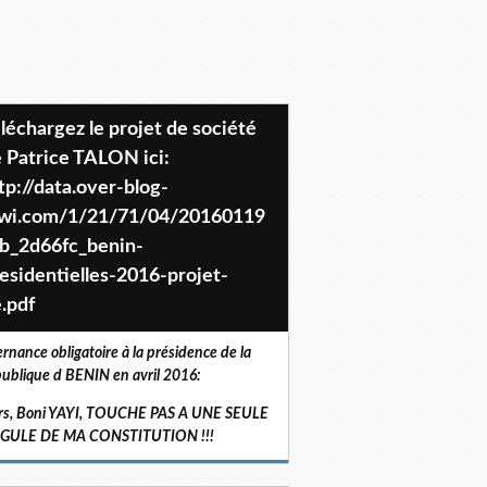
 Patrice TALON ici:
tp://data.over-blog-
iwi.com/1/21/71/04/20160119
b_2d66fc_benin-
esidentielles-2016-projet-
.pdf
ernance obligatoire à la présidence de la
ublique d BENIN en avril 2016:
rs, Boni YAYI, TOUCHE PAS A UNE SEULE
RGULE DE MA CONSTITUTION !!!