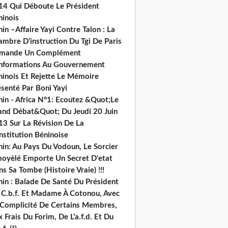
14 Qui Déboute Le Président
ninois
in –Affaire Yayi Contre Talon : La
ambre D’instruction Du Tgi De Paris
mande Un Complément
informations Au Gouvernement
ninois Et Rejette Le Mémoire
senté Par Boni Yayi
nin - Africa N°1: Ecoutez &Quot;Le
and Débat&Quot; Du Jeudi 20 Juin
13 Sur La Révision De La
nstitution Béninoise
nin: Au Pays Du Vodoun, Le Sorcier
oyèlé Emporte Un Secret D'etat
s Sa Tombe (Histoire Vraie) !!!
nin : Balade De Santé Du Président
 C.b.f. Et Madame À Cotonou, Avec
 Complicité De Certains Membres,
 Frais Du Forim, De L’a.f.d. Et Du