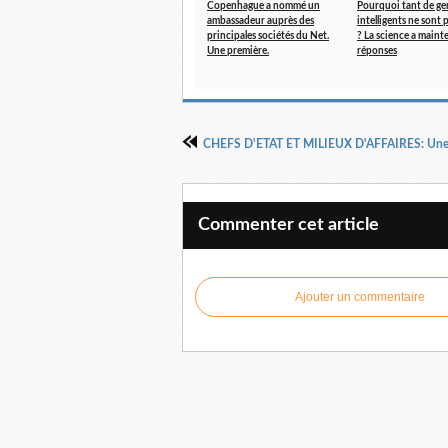
Copenhague a nommé un
Pourquoi tant de ge
ambassadeur auprès des
intelligents ne sont
principales sociétés du Net.
? La science a maint
Une première.
réponses
Commenter cet article
Ajouter un commentaire