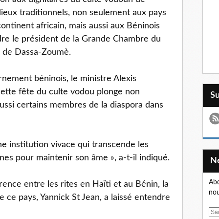
 dieux traditionnels, non seulement aux pays
ontinent africain, mais aussi aux Béninois
endre le président de la Grande Chambre du
 2 de Dassa-Zoumè.
nement béninois, le ministre Alexis
cette fête du culte vodou plonge non
S
aussi certains membres de la diaspora dans
e institution vivace qui transcende les
ines pour maintenir son âme », a-t-il indiqué.
Abo
rence entre les rites en Haïti et au Bénin, la
nou
e ce pays, Yannick St Jean, a laissé entendre
E