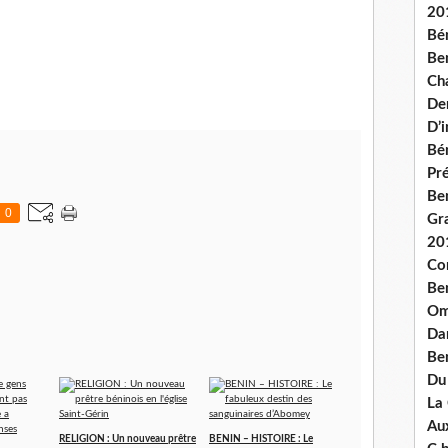
20
Bé
Ben
Ch
De
D’
Bé
Pré
Be
0
Gr
20
Co
Be
Om
Dan
Be
Du
La
Aux
RELIGION : Un nouveau prêtre
BENIN – HISTOIRE : Le