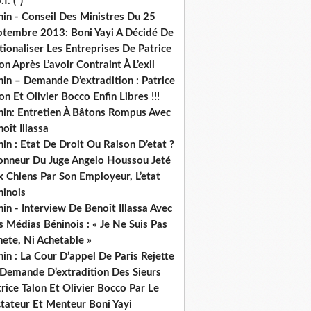
.f. (*)
in - Conseil Des Ministres Du 25
ptembre 2013: Boni Yayi A Décidé De
ionaliser Les Entreprises De Patrice
on Après L’avoir Contraint À L’exil
in – Demande D’extradition : Patrice
on Et Olivier Bocco Enfin Libres !!!
nin: Entretien À Bâtons Rompus Avec
oît Illassa
in : Etat De Droit Ou Raison D’etat ?
honneur Du Juge Angelo Houssou Jeté
 Chiens Par Son Employeur, L’etat
ninois
in - Interview De Benoît Illassa Avec
 Médias Béninois : « Je Ne Suis Pas
ete, Ni Achetable »
in : La Cour D’appel De Paris Rejette
 Demande D’extradition Des Sieurs
rice Talon Et Olivier Bocco Par Le
ctateur Et Menteur Boni Yayi