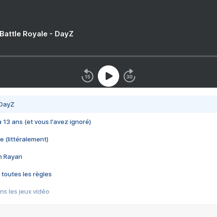
 Battle Royale - DayZ
 DayZ
 a 13 ans (et vous l'avez ignoré)
e (littéralement)
im Rayan
 toutes les règles
s les jeux vidéo
us choquant de Rockstar ? - Le scandale BULLY