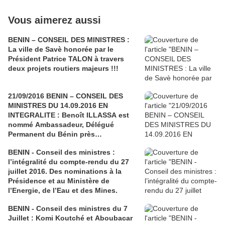
Vous aimerez aussi
BENIN – CONSEIL DES MINISTRES :
La ville de Savè honorée par le
Président Patrice TALON à travers
deux projets routiers majeurs !!!
21/09/2016 BENIN – CONSEIL DES
MINISTRES DU 14.09.2016 EN
INTEGRALITE : Benoît ILLASSA est
nommé Ambassadeur, Délégué
Permanent du Bénin près
l’Organisation Internationale de la
BENIN - Conseil des ministres :
Francophonie à Paris (O.I.F.)
l’intégralité du compte-rendu du 27
juillet 2016. Des nominations à la
Présidence et au Ministère de
l’Energie, de l’Eau et des Mines.
BENIN - Conseil des ministres du 7
Juillet : Komi Koutché et Aboubacar