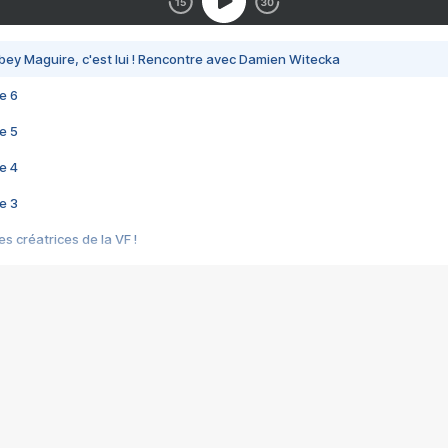
bey Maguire, c'est lui ! Rencontre avec Damien Witecka
e 6
e 5
e 4
e 3
s créatrices de la VF !
e 2
e 1
e Mektoub My Love arrive enfin ! Rencontre avec Shaïn Boumedine et Sal
i : après Toni en famille
elle réalise le bouleversant Dites lui que je l'aime