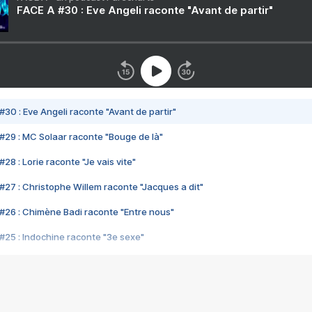
FACE A #30 : Eve Angeli raconte "Avant de partir"
#30 : Eve Angeli raconte "Avant de partir"
#29 : MC Solaar raconte "Bouge de là"
28 : Lorie raconte "Je vais vite"
#27 : Christophe Willem raconte "Jacques a dit"
#26 : Chimène Badi raconte "Entre nous"
#25 : Indochine raconte "3e sexe"
#24 : Zaho raconte "C'est chelou"
#23 : Patrick Bruel raconte "Au café des délices"
#22 : Kyo raconte "Le chemin"