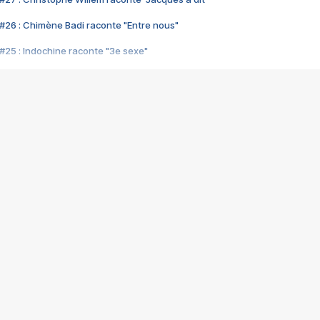
#26 : Chimène Badi raconte "Entre nous"
#25 : Indochine raconte "3e sexe"
#24 : Zaho raconte "C'est chelou"
#23 : Patrick Bruel raconte "Au café des délices"
#22 : Kyo raconte "Le chemin"
#21 : Nolwenn Leroy raconte "Cassé"
#20 : Patrick Hernandez raconte "Born to be alive"
#19 : Lorie raconte "Près de moi"
#18 : Michael Jones raconte "A nos actes manqués" (avec Jean-Jacque
#17 : Khaled raconte "Aïcha"
#16 : Corneille raconte "Parce qu'on vient de loin"
#15 : Indochine raconte "L'aventurier"