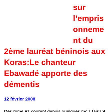
sur
l’empris
onneme
nt du
2ème lauréat béninois aux
Koras:Le chanteur
Ebawadé apporte des
démentis
1
2 février 2008
Des rumeurs courent depuis quelques mois faisant