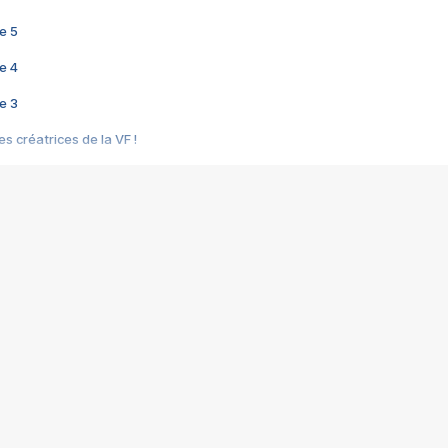
e 5
e 4
e 3
s créatrices de la VF !
e 2
e 1
e Mektoub My Love arrive enfin ! Rencontre avec Shaïn Boumedine et Sal
i : après Toni en famille
elle réalise le bouleversant Dites lui que je l'aime
ais ! Rencontre autour de Vie privée de Rebecca Zlotowski
 de Marguerite, Grave... Rencontre avec Ella Rumpf
 Les Rêveurs, un film intime sur la santé mentale