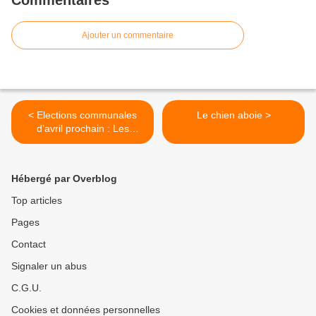
Commentaires
Ajouter un commentaire
< Elections communales
Le chien aboie >
d’avril prochain : Les
élections primaires se
déroulent à grands pas à
Tchaourou
Hébergé par Overblog
Top articles
Pages
Contact
Signaler un abus
C.G.U.
Cookies et données personnelles