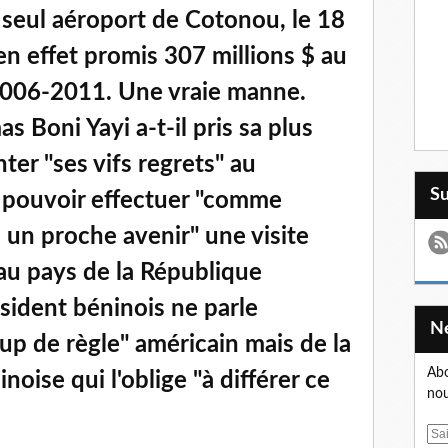
 seul aéroport de Cotonou, le 18
en effet promis 307 millions $ au
2006-2011. Une vraie manne.
s Boni Yayi a-t-il pris sa plus
ter "ses vifs regrets" au
S
e pouvoir effectuer "comme
 un proche avenir" une visite
au pays de la République
ésident béninois ne parle
p de règle" américain mais de la
Abo
noise qui l'oblige "à différer ce
nou
E