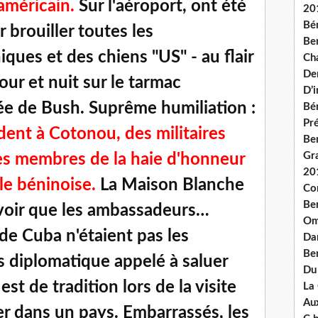
américain.
Sur l'aéroport, ont été
20
Bé
r brouiller toutes les
Ben
ques et des chiens "US" - au flair
Ch
De
jour et nuit sur le tarmac
D’
ée de Bush. Suprême humiliation :
Bé
Pré
ident à Cotonou, des militaires
Be
Gr
les membres de la haie d'honneur
20
le béninoise.
La Maison Blanche
Co
Be
savoir que les ambassadeurs…
Om
 de Cuba n'étaient pas les
Dan
Be
s diplomatique appelé à saluer
Du
t de tradition lors de la visite
La
Aux
er dans un pays. Embarrassés, les