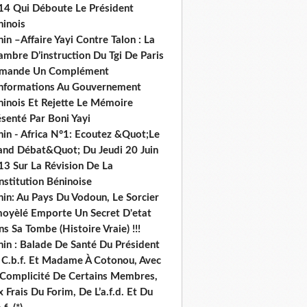
14 Qui Déboute Le Président
ninois
in –Affaire Yayi Contre Talon : La
ambre D’instruction Du Tgi De Paris
mande Un Complément
informations Au Gouvernement
ninois Et Rejette Le Mémoire
senté Par Boni Yayi
nin - Africa N°1: Ecoutez &Quot;Le
and Débat&Quot; Du Jeudi 20 Juin
13 Sur La Révision De La
nstitution Béninoise
nin: Au Pays Du Vodoun, Le Sorcier
oyèlé Emporte Un Secret D'etat
s Sa Tombe (Histoire Vraie) !!!
nin : Balade De Santé Du Président
 C.b.f. Et Madame À Cotonou, Avec
 Complicité De Certains Membres,
 Frais Du Forim, De L’a.f.d. Et Du