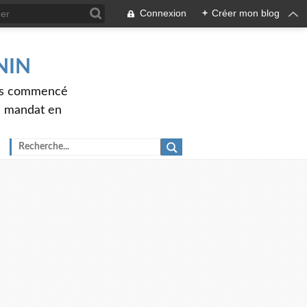
Connexion
+
Créer mon blog
ENIN
ons commencé
nd mandat en