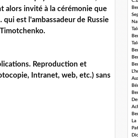
C.b
t alors invité à la cérémonie que
Ben
Se
 qui est l'ambassadeur de Russie
Nat
Tal
 Timotchenko.
Ben
Tal
Be
Ben
lications. Reproduction et
Ben
L’
otocopie, Intranet, web, etc.) sans
Aux
Bé
Ben
Des
Ach
Ben
La
Pat
Di