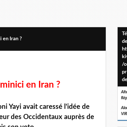
Téléchargez le projet de société
 en Iran ?
de
ht
k
/o
pr
de
minici en Iran ?
Alt
Rép
i Yayi avait caressé l'idée de
Alo
VI
teur des Occidentaux auprès de