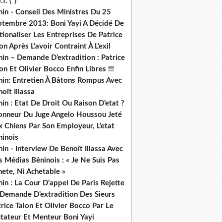
.f. (*)
in - Conseil Des Ministres Du 25
ptembre 2013: Boni Yayi A Décidé De
ionaliser Les Entreprises De Patrice
on Après L’avoir Contraint À L’exil
in – Demande D’extradition : Patrice
on Et Olivier Bocco Enfin Libres !!!
nin: Entretien À Bâtons Rompus Avec
oît Illassa
in : Etat De Droit Ou Raison D’etat ?
honneur Du Juge Angelo Houssou Jeté
 Chiens Par Son Employeur, L’etat
ninois
in - Interview De Benoît Illassa Avec
 Médias Béninois : « Je Ne Suis Pas
ete, Ni Achetable »
in : La Cour D’appel De Paris Rejette
 Demande D’extradition Des Sieurs
rice Talon Et Olivier Bocco Par Le
ctateur Et Menteur Boni Yayi