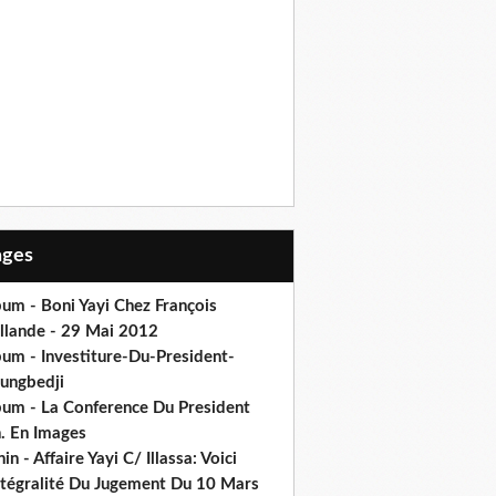
Pages
um - Boni Yayi Chez François
llande - 29 Mai 2012
bum - Investiture-Du-President-
ungbedji
bum - La Conference Du President
h. En Images
in - Affaire Yayi C/ Illassa: Voici
intégralité Du Jugement Du 10 Mars