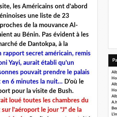
site, les Américains ont d'abord
éninoises une liste de 23
 proches de la mouvance Al-
ient au Bénin. Pas évident à les
marché de Dantokpa, à la
 rapport secret américain, remis
i Yayi, aurait établi qu'un
nnes pouvait prendre le palais
Alb
Ho
t en 6 minutes la nuit…
D'où le
Al
port pour la visite de Bush.
Ho
Al
it loué toutes les chambres du
A.
Ben
ur l'aéroport le jour "J" de la
L'