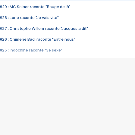
#29 : MC Solaar raconte "Bouge de là"
28 : Lorie raconte "Je vais vite"
#27 : Christophe Willem raconte "Jacques a dit"
#26 : Chimène Badi raconte "Entre nous"
#25 : Indochine raconte "3e sexe"
#24 : Zaho raconte "C'est chelou"
#23 : Patrick Bruel raconte "Au café des délices"
#22 : Kyo raconte "Le chemin"
#21 : Nolwenn Leroy raconte "Cassé"
#20 : Patrick Hernandez raconte "Born to be alive"
#19 : Lorie raconte "Près de moi"
#18 : Michael Jones raconte "A nos actes manqués" (avec Jean-Jacque