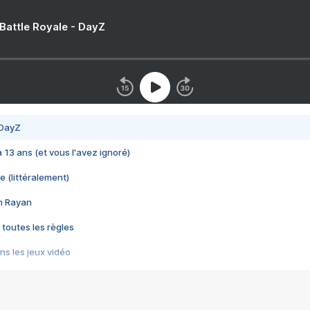
 Battle Royale - DayZ
 DayZ
 a 13 ans (et vous l'avez ignoré)
e (littéralement)
im Rayan
 toutes les règles
s les jeux vidéo
us choquant de Rockstar ? - Le scandale BULLY
e plus moche de Steam