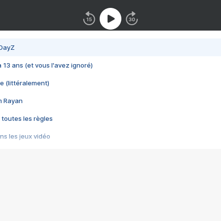
 DayZ
 a 13 ans (et vous l'avez ignoré)
e (littéralement)
im Rayan
 toutes les règles
s les jeux vidéo
us choquant de Rockstar ? - Le scandale BULLY
e plus moche de Steam
du RÊVE tourne au CAUCHEMAR
pendant 8 heures