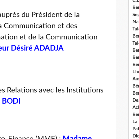
C.b
Ben
uprès du Président de la
Se
Nat
la Communication et des
Tal
mation et de la Communication
Ben
Tal
eur Désiré ADADJA
Be
Ben
Ben
L’
Aux
Bé
 Relations avec les Institutions
Ben
a BODI
Des
Ach
Ben
La
Pat
Di