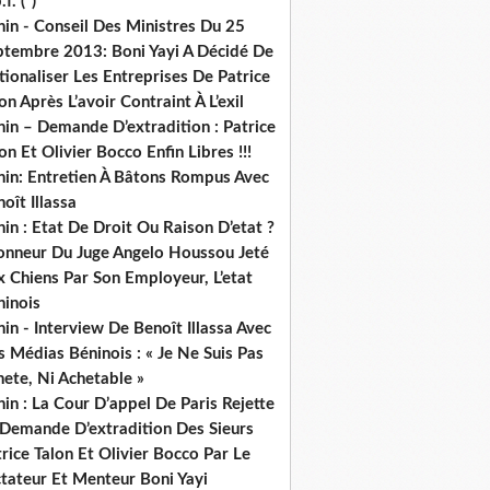
.f. (*)
in - Conseil Des Ministres Du 25
ptembre 2013: Boni Yayi A Décidé De
ionaliser Les Entreprises De Patrice
on Après L’avoir Contraint À L’exil
in – Demande D’extradition : Patrice
on Et Olivier Bocco Enfin Libres !!!
nin: Entretien À Bâtons Rompus Avec
oît Illassa
in : Etat De Droit Ou Raison D’etat ?
honneur Du Juge Angelo Houssou Jeté
 Chiens Par Son Employeur, L’etat
ninois
in - Interview De Benoît Illassa Avec
 Médias Béninois : « Je Ne Suis Pas
ete, Ni Achetable »
in : La Cour D’appel De Paris Rejette
 Demande D’extradition Des Sieurs
rice Talon Et Olivier Bocco Par Le
ctateur Et Menteur Boni Yayi