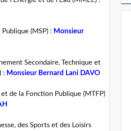
de l'Energie et de l'Eau (MMEE) :
m
a
i
l
 Publique (MSP) :
Monsieur
gnement Secondaire, Technique et
 :
Monsieur Bernard Lani DAVO
 et de la Fonction Publique (MTFP)
AH
sse, des Sports et des Loisirs