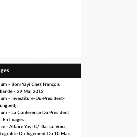
Pages
um - Boni Yayi Chez François
llande - 29 Mai 2012
bum - Investiture-Du-President-
ungbedji
bum - La Conference Du President
h. En Images
in - Affaire Yayi C/ Illassa: Voici
intégralité Du Jugement Du 10 Mars