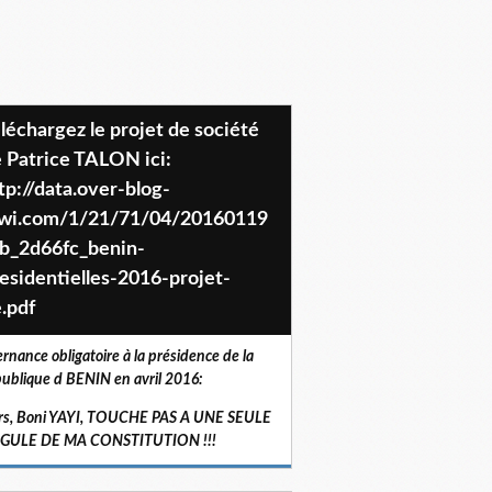
 Patrice TALON ici:
tp://data.over-blog-
iwi.com/1/21/71/04/20160119
b_2d66fc_benin-
esidentielles-2016-projet-
.pdf
ernance obligatoire à la présidence de la
ublique d BENIN en avril 2016:
rs, Boni YAYI, TOUCHE PAS A UNE SEULE
RGULE DE MA CONSTITUTION !!!