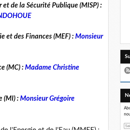
r et de la Sécurité Publique (MISP) :
ZINDOHOUE
e et des Finances (MEF) :
Monsieur
S
e (MC) :
Madame Christine
e (MI) :
Monsieur Grégoire
Abo
nou
E