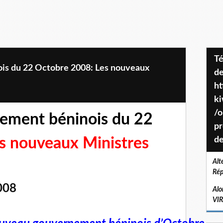
Téléchargez le projet de société
s du 22 Octobre 2008: Les nouveaux
de
ht
k
/o
ement béninois du 22
pr
s nouveaux Ministres
de
Alt
Rép
008
Alo
VI