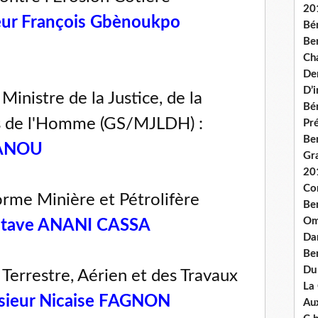
20
ur François Gbènoukpo
Bé
Ben
Ch
De
D’
inistre de la Justice, de la
Bé
ts de l'Homme (GS/MJLDH) :
Pré
Be
PANOU
Gr
20
Co
rme Minière et Pétrolifère
Be
Om
stave ANANI CASSA
Dan
Be
Du
Terrestre, Aérien et des Travaux
La
ieur Nicaise FAGNON
Aux