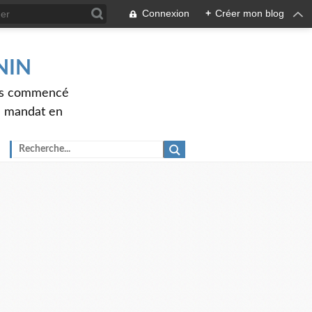
Connexion
+
Créer mon blog
ENIN
ons commencé
nd mandat en