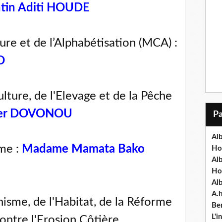
ntin Aditi HOUDE
re et de l’Alphabétisation (MCA) :
O
lture, de l'Elevage et de la Pêche
ger DOVONOU
Alb
me :
Madame Mamata Bako
Ho
Al
Ho
Al
A.
isme, de l'Habitat, de la Réforme
Ben
L'
contre l'Erosion Côtière