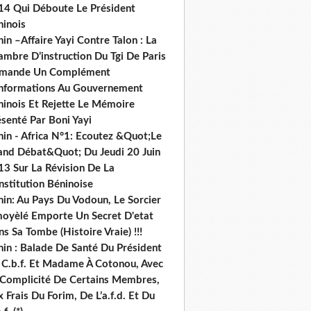
14 Qui Déboute Le Président
ninois
in –Affaire Yayi Contre Talon : La
ambre D’instruction Du Tgi De Paris
mande Un Complément
informations Au Gouvernement
ninois Et Rejette Le Mémoire
senté Par Boni Yayi
nin - Africa N°1: Ecoutez &Quot;Le
and Débat&Quot; Du Jeudi 20 Juin
13 Sur La Révision De La
nstitution Béninoise
nin: Au Pays Du Vodoun, Le Sorcier
oyèlé Emporte Un Secret D'etat
s Sa Tombe (Histoire Vraie) !!!
nin : Balade De Santé Du Président
 C.b.f. Et Madame À Cotonou, Avec
 Complicité De Certains Membres,
 Frais Du Forim, De L’a.f.d. Et Du