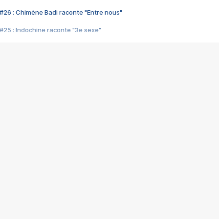
#26 : Chimène Badi raconte "Entre nous"
#25 : Indochine raconte "3e sexe"
#24 : Zaho raconte "C'est chelou"
#23 : Patrick Bruel raconte "Au café des délices"
#22 : Kyo raconte "Le chemin"
#21 : Nolwenn Leroy raconte "Cassé"
#20 : Patrick Hernandez raconte "Born to be alive"
#19 : Lorie raconte "Près de moi"
#18 : Michael Jones raconte "A nos actes manqués" (avec Jean-Jacque
#17 : Khaled raconte "Aïcha"
#16 : Corneille raconte "Parce qu'on vient de loin"
#15 : Indochine raconte "L'aventurier"