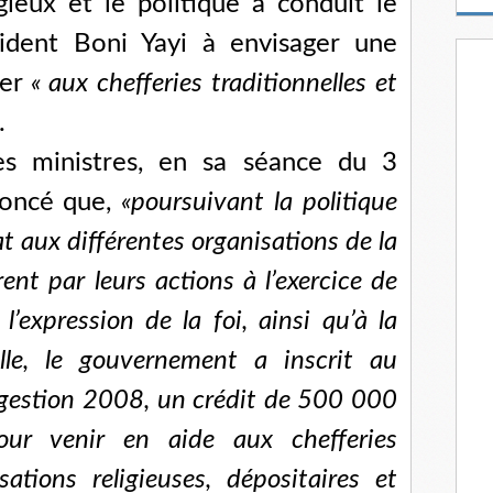
gieux et le politique a conduit le
m
a
dent Boni Yayi à envisager une
i
l
ier
« aux chefferies traditionnelles et
.
des ministres, en sa séance du 3
noncé que,
«poursuivant la politique
at aux différentes organisations de la
rent par leurs actions à l’exercice de
l’expression de la foi, ainsi qu’à la
lle, le gouvernement a inscrit au
, gestion 2008, un crédit de 500 000
r venir en aide aux chefferies
sations religieuses, dépositaires et