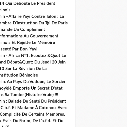
14 Qui Déboute Le Président
ninois
in –Affaire Yayi Contre Talon : La
ambre D’instruction Du Tgi De Paris
mande Un Complément
informations Au Gouvernement
ninois Et Rejette Le Mémoire
senté Par Boni Yayi
nin - Africa N°1: Ecoutez &Quot;Le
and Débat&Quot; Du Jeudi 20 Juin
13 Sur La Révision De La
nstitution Béninoise
nin: Au Pays Du Vodoun, Le Sorcier
oyèlé Emporte Un Secret D'etat
s Sa Tombe (Histoire Vraie) !!!
nin : Balade De Santé Du Président
 C.b.f. Et Madame À Cotonou, Avec
 Complicité De Certains Membres,
 Frais Du Forim, De L’a.f.d. Et Du