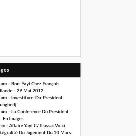
Pages
um - Boni Yayi Chez François
llande - 29 Mai 2012
bum - Investiture-Du-President-
ungbedji
bum - La Conference Du President
h. En Images
in - Affaire Yayi C/ Illassa: Voici
intégralité Du Jugement Du 10 Mars