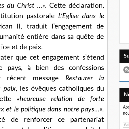
les du Christ …»
. Cette déclaration,
titution pastorale
L’Eglise dans le
can II, traduit l’engagement de
’humanité entière dans sa quête de
ice et de paix.
S
tater que cet engagement s’étend
re pays, à bien des confessions
eur récent message
Restaurer la
a paix
, les évêques catholiques du
cette
«heureuse relation de forte
Abo
eux et le politique dans notre pays…»
.
nou
té de renforcer ce partenariat
E