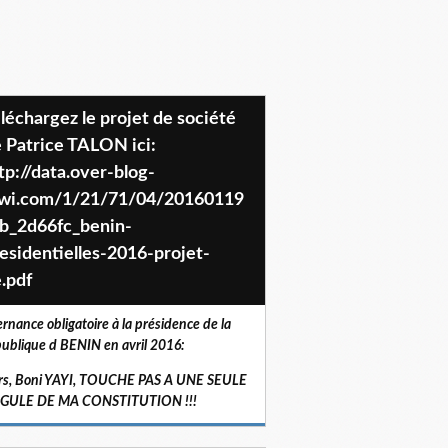
 Patrice TALON ici:
tp://data.over-blog-
iwi.com/1/21/71/04/20160119
b_2d66fc_benin-
esidentielles-2016-projet-
.pdf
ernance obligatoire à la présidence de la
ublique d BENIN en avril 2016:
rs, Boni YAYI, TOUCHE PAS A UNE SEULE
RGULE DE MA CONSTITUTION !!!