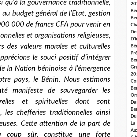
nsi qu’à la gouvernance traditionnelle,
20
Bé
 au budget général de l’Etat, gestion
Ben
000 000 de francs CFA pour venir en
Ch
De
ionnelles et organisations religieuses,
D’
s des valeurs morales et culturelles
Bé
Pré
précions le souci positif d’intégrer
Be
e la Nation béninoise à l’émergence
Gr
20
notre pays, le Bénin. Nous estimons
Co
Be
nté manifeste de sauvegarder les
Om
relles et spirituelles dont sont
Dan
Be
, les chefferies traditionnelles ainsi
Du
ieuses. Cette attention de la part de
La
Aux
 coup sûr, constitue une forte