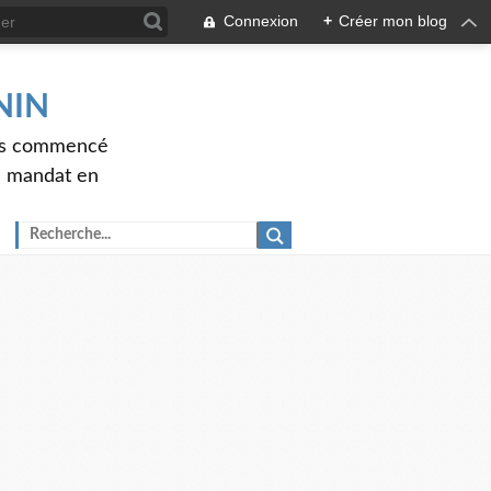
Connexion
+
Créer mon blog
ENIN
ons commencé
nd mandat en