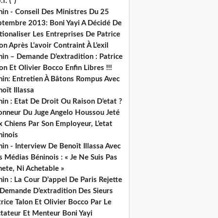
.f. (*)
in - Conseil Des Ministres Du 25
ptembre 2013: Boni Yayi A Décidé De
ionaliser Les Entreprises De Patrice
on Après L’avoir Contraint À L’exil
in – Demande D’extradition : Patrice
on Et Olivier Bocco Enfin Libres !!!
nin: Entretien À Bâtons Rompus Avec
oît Illassa
in : Etat De Droit Ou Raison D’etat ?
honneur Du Juge Angelo Houssou Jeté
 Chiens Par Son Employeur, L’etat
ninois
in - Interview De Benoît Illassa Avec
 Médias Béninois : « Je Ne Suis Pas
ete, Ni Achetable »
in : La Cour D’appel De Paris Rejette
 Demande D’extradition Des Sieurs
rice Talon Et Olivier Bocco Par Le
ctateur Et Menteur Boni Yayi