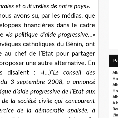
rales et culturelles de notre pays».
 nous avons su, par les médias, que
veloppes financières dans le cadre
de
«la politique d’aide progressive…»
vêques catholiques du Bénin, ont
e au chef de l’Etat pour partager
 proposer une autre alternative. En
s disaient : «(…)
“Le conseil des
Alb
Ho
e du 3 septembre 2008, a annoncé
Al
tique d’aide progressive de l’Etat aux
Ho
Al
 de la société civile qui concourent
A.
Ben
xercice de la démocratie apaisée, à
L'