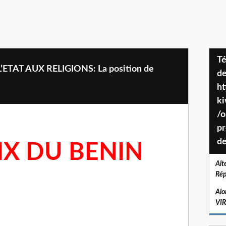
Téléchargez le projet de société
’ETAT AUX RELIGIONS: La position de
de
ht
k
/o
pr
de
IX DU BENIN
Alt
Rép
Alo
VI