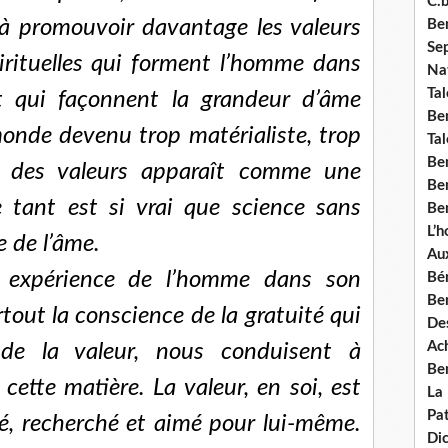
C.b
 à promouvoir davantage les valeurs
Ben
Se
pirituelles qui forment l’homme dans
Nat
Tal
et qui façonnent la grandeur d’âme
Ben
onde devenu trop matérialiste, trop
Tal
Be
n des valeurs apparaît comme une
Ben
e tant est si vrai que science sans
Ben
L’
e de l’âme.
Aux
e expérience de l’homme dans son
Bé
Ben
rtout la conscience de la gratuité qui
Des
Ach
de la valeur, nous conduisent à
Ben
 cette matière. La valeur, en soi, est
La
Pat
ré, recherché et aimé pour lui-même.
Di