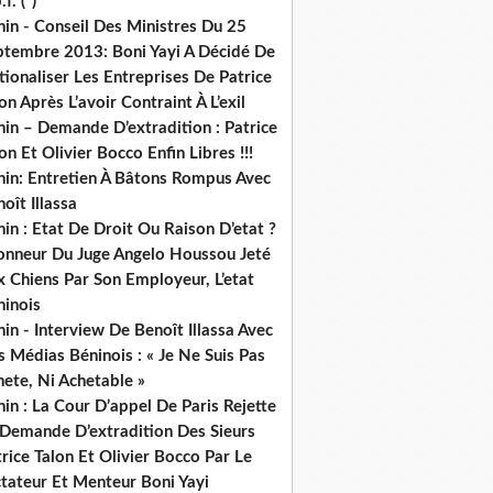
.f. (*)
in - Conseil Des Ministres Du 25
ptembre 2013: Boni Yayi A Décidé De
ionaliser Les Entreprises De Patrice
on Après L’avoir Contraint À L’exil
in – Demande D’extradition : Patrice
on Et Olivier Bocco Enfin Libres !!!
nin: Entretien À Bâtons Rompus Avec
oît Illassa
in : Etat De Droit Ou Raison D’etat ?
honneur Du Juge Angelo Houssou Jeté
 Chiens Par Son Employeur, L’etat
ninois
in - Interview De Benoît Illassa Avec
 Médias Béninois : « Je Ne Suis Pas
ete, Ni Achetable »
in : La Cour D’appel De Paris Rejette
 Demande D’extradition Des Sieurs
rice Talon Et Olivier Bocco Par Le
ctateur Et Menteur Boni Yayi