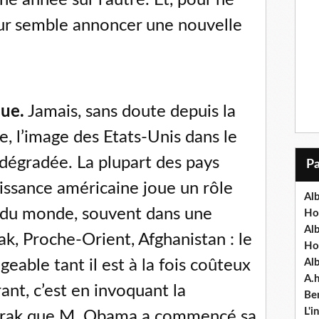
our semble annoncer une nouvelle
ue.
Jamais, sans doute depuis la
, l’image des Etats-Unis dans le
 dégradée. La plupart des pays
issance américaine joue un rôle
Alb
es du monde, souvent dans une
Ho
Al
ak, Proche-Orient, Afghanistan : le
Ho
geable tant il est à la fois coûteux
Al
A.
nt, c’est en invoquant la
Ben
L'
d’Irak que M. Obama a commencé sa