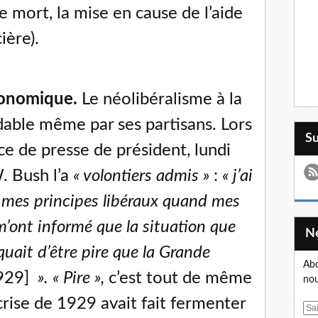
e mort, la mise en cause de l’aide
ière).
conomique.
Le néolibéralisme à la
dable même par ses partisans. Lors
S
e de presse de président, lundi
. Bush l’a
« volontiers admis »
:
« j’ai
e mes principes libéraux quand mes
’ont informé que la situation que
quait d’être pire que la Grande
Abo
1929]
». « Pire »,
c’est tout de même
nou
 crise de 1929 avait fait fermenter
E