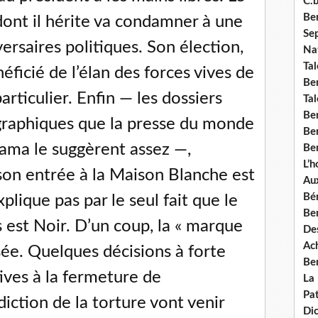
C.b
Ben
ont il hérite va condamner à une
Se
ersaires politiques. Son élection,
Nat
Tal
éficié de l’élan des forces vives de
Ben
particulier. Enfin — les dossiers
Tal
Be
graphiques que la presse du monde
Ben
ama le suggèrent assez —,
Ben
L’
 son entrée à la Maison Blanche est
Aux
Bé
plique pas par le seul fait que le
Ben
 est Noir. D’un coup, la « marque
Des
Ach
sée. Quelques décisions à forte
Ben
ives à la fermeture de
La
Pat
iction de la torture vont venir
Di