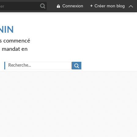
Connexion
+
Créer mon blog
ENIN
ons commencé
nd mandat en