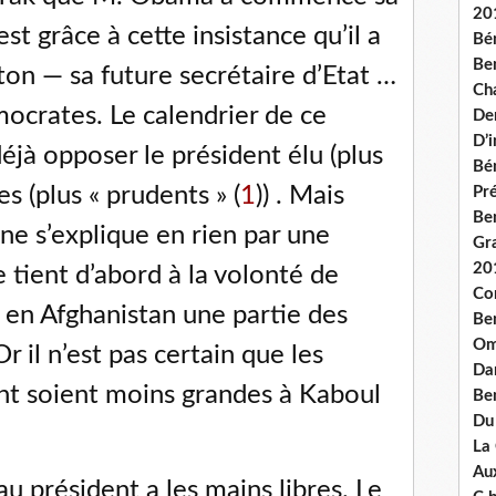
20
t grâce à cette insistance qu’il a
Bé
Ben
on — sa future secrétaire d’Etat …
Ch
ocrates. Le calendrier de ce
De
D’
déjà opposer le président élu (plus
Bé
es (plus « prudents » (
1
)) . Mais
Pré
Be
ne s’explique en rien par une
Gr
20
le tient d’abord à la volonté de
Co
en Afghanistan une partie des
Be
Om
Or il n’est pas certain que les
Dan
nt soient moins grandes à Kaboul
Be
Du
La
Aux
u président a les mains libres. Le