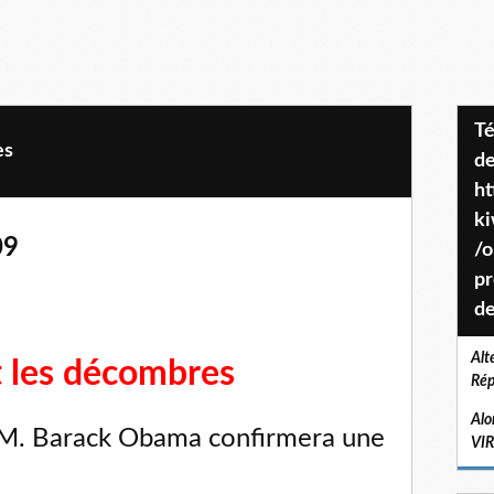
Téléchargez le projet de société
es
de
ht
k
09
/o
pr
de
Alt
 les décombres
Rép
Alo
e M. Barack Obama confirmera une
VI