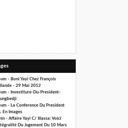
Pages
um - Boni Yayi Chez François
llande - 29 Mai 2012
bum - Investiture-Du-President-
ungbedji
bum - La Conference Du President
h. En Images
in - Affaire Yayi C/ Illassa: Voici
intégralité Du Jugement Du 10 Mars