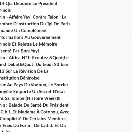
14 Qui Déboute Le Président
ninois
in –Affaire Yayi Contre Talon : La
ambre D’instruction Du Tgi De Paris
mande Un Complément
informations Au Gouvernement
ninois Et Rejette Le Mémoire
senté Par Boni Yayi
nin - Africa N°1: Ecoutez &Quot;Le
and Débat&Quot; Du Jeudi 20 Juin
13 Sur La Révision De La
nstitution Béninoise
nin: Au Pays Du Vodoun, Le Sorcier
oyèlé Emporte Un Secret D'etat
s Sa Tombe (Histoire Vraie) !!!
nin : Balade De Santé Du Président
 C.b.f. Et Madame À Cotonou, Avec
 Complicité De Certains Membres,
 Frais Du Forim, De L’a.f.d. Et Du