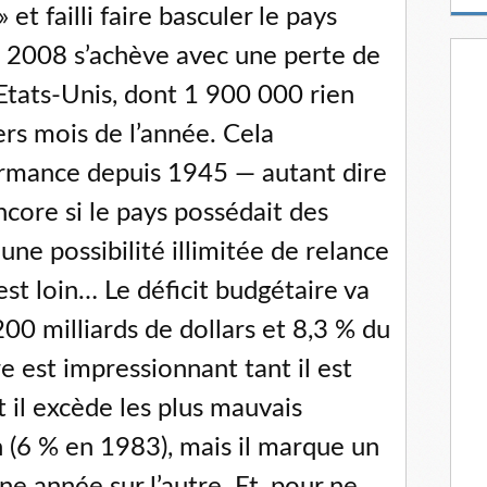
m
» et failli faire basculer le pays
a
s, 2008 s’achève avec une perte de
i
l
tats-Unis, dont 1 900 000 rien
ers mois de l’année. Cela
ormance depuis 1945 — autant dire
ncore si le pays possédait des
une possibilité illimitée de relance
est loin… Le déficit budgétaire va
00 milliards de dollars et 8,3 % du
re est impressionnant tant il est
 il excède les plus mauvais
n (6 % en 1983), mais il marque un
ne année sur l’autre. Et, pour ne