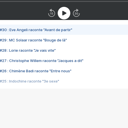
#30 : Eve Angeli raconte "Avant de partir"
#29 : MC Solaar raconte "Bouge de là"
28 : Lorie raconte "Je vais vite"
#27 : Christophe Willem raconte "Jacques a dit"
#26 : Chimène Badi raconte "Entre nous"
#25 : Indochine raconte "3e sexe"
#24 : Zaho raconte "C'est chelou"
#23 : Patrick Bruel raconte "Au café des délices"
#22 : Kyo raconte "Le chemin"
#21 : Nolwenn Leroy raconte "Cassé"