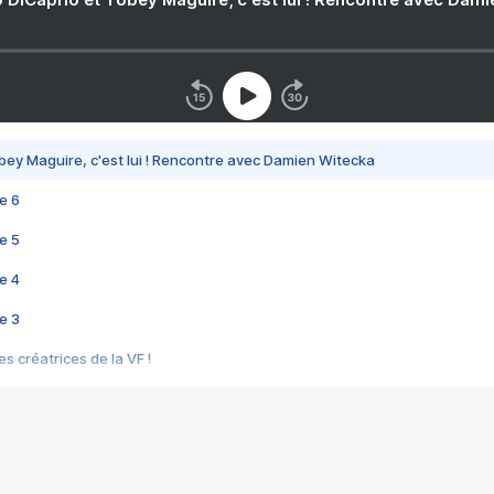
bey Maguire, c'est lui ! Rencontre avec Damien Witecka
e 6
e 5
e 4
e 3
s créatrices de la VF !
e 2
e 1
e Mektoub My Love arrive enfin ! Rencontre avec Shaïn Boumedine et Sal