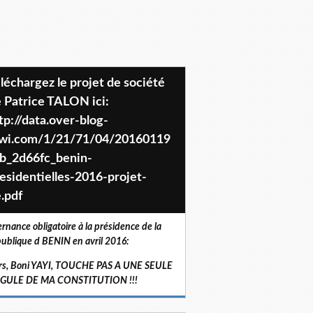
 Patrice TALON ici:
tp://data.over-blog-
iwi.com/1/21/71/04/20160119
b_2d66fc_benin-
esidentielles-2016-projet-
.pdf
ernance obligatoire à la présidence de la
ublique d BENIN en avril 2016:
rs, Boni YAYI, TOUCHE PAS A UNE SEULE
RGULE DE MA CONSTITUTION !!!