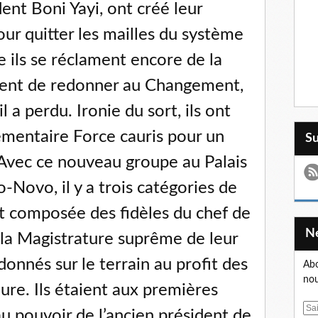
nt Boni Yayi, ont créé leur
ur quitter les mailles du système
 ils se réclament encore de la
sent de redonner au Changement,
l a perdu. Ironie du sort, ils ont
ementaire Force cauris pour un
S
Avec ce nouveau groupe au Palais
Novo, il y a trois catégories de
t composée des fidèles du chef de
 à la Magistrature suprême de leur
donnés sur le terrain au profit des
Abo
nou
ure. Ils étaient aux premières
E
u pouvoir de l’ancien président de