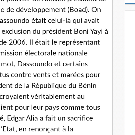
m
ine de développement (Boad). On
a
i
ssoundo était celui-là qui avait
l
 exclusion du président Boni Yayi à
 de 2006. Il était le représentant
mission électorale nationale
 mot, Dassoundo et certains
ttus contre vents et marées pour
ident de la République du Bénin
s croyaient véritablement au
aient pour leur pays comme tous
, Edgar Alia a fait un sacrifice
’Etat, en renonçant à la