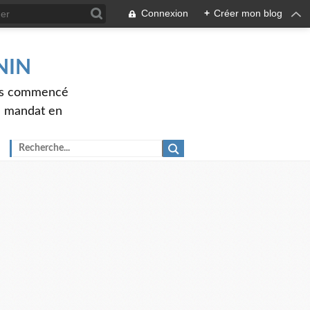
Connexion
+
Créer mon blog
ENIN
ons commencé
nd mandat en