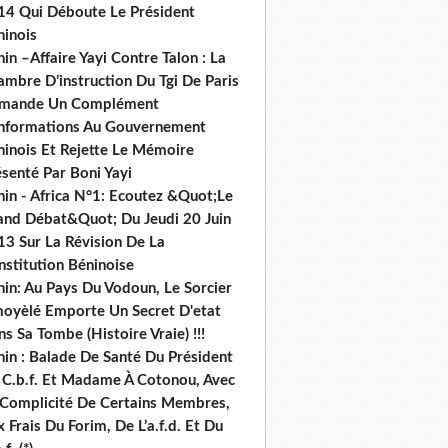
14 Qui Déboute Le Président
ninois
in –Affaire Yayi Contre Talon : La
ambre D’instruction Du Tgi De Paris
mande Un Complément
informations Au Gouvernement
ninois Et Rejette Le Mémoire
senté Par Boni Yayi
nin - Africa N°1: Ecoutez &Quot;Le
and Débat&Quot; Du Jeudi 20 Juin
13 Sur La Révision De La
nstitution Béninoise
nin: Au Pays Du Vodoun, Le Sorcier
oyèlé Emporte Un Secret D'etat
s Sa Tombe (Histoire Vraie) !!!
nin : Balade De Santé Du Président
 C.b.f. Et Madame À Cotonou, Avec
 Complicité De Certains Membres,
 Frais Du Forim, De L’a.f.d. Et Du