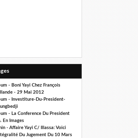
Pages
um - Boni Yayi Chez François
llande - 29 Mai 2012
bum - Investiture-Du-President-
ungbedji
bum - La Conference Du President
h. En Images
in - Affaire Yayi C/ Illassa: Voici
intégralité Du Jugement Du 10 Mars