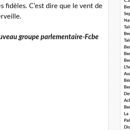
C.b
s fidèles. C’est dire que le vent de
Ben
Se
rveille.
Nat
Tal
Ben
uveau groupe parlementaire-Fcbe
Tal
Be
Ben
Ben
L’
Aux
Bé
Ben
Des
Ach
Ben
La
Pat
Di