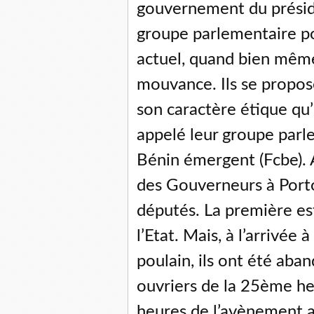
gouvernement du préside
groupe parlementaire po
actuel, quand bien même
mouvance. Ils se propo
son caractère étique qu’i
appelé leur groupe parl
Bénin émergent (Fcbe). 
des Gouverneurs à Porto-
députés. La première es
l’Etat. Mais, à l’arrivée
poulain, ils ont été aban
ouvriers de la 25ème he
heures de l’avènement a