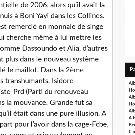
tielle de 2006, alors qu’il avait la
nuis à Boni Yayi dans les Collines.
 est remercié en monnaie de singe
ui cherche même à lui mettre les
Comme Dassoundo et Alia, d’autres
t plus dans le nouveau système
llé le maillot. Dans la 2ème
es transhumants. Isidore
Alb
Ho
iste-Prd (Parti du renouveau
Al
ns la mouvance. Grande fut sa
Ho
Al
’il était dans une pure illusion. A
A.
part pour l’avoir dans la cage-Fcbe,
Ben
L'