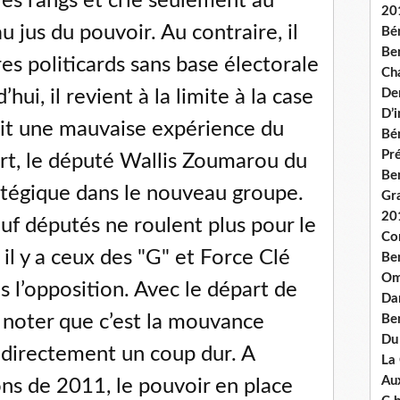
s les rangs et crie seulement au
20
 jus du pouvoir. Au contraire, il
Bé
Ben
res politicards sans base électorale
Ch
hui, il revient à la limite à la case
De
D’
fait une mauvaise expérience du
Bé
Pré
rt, le député Wallis Zoumarou du
Be
atégique dans le nouveau groupe.
Gr
20
euf députés ne roulent plus pour le
Co
il y a ceux des "G" et Force Clé
Be
Om
 l’opposition. Avec le départ de
Dan
 à noter que c’est la mouvance
Be
Du
d directement un coup dur. A
La
Aux
ons de 2011, le pouvoir en place