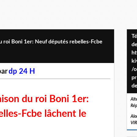
Téléchargez le projet de société
u roi Boni 1er: Neuf députés rebelles-Fcbe
de
ht
k
/o
par
dp 24 H
pr
de
ison du roi Boni 1er:
Alt
Rép
lles-Fcbe lâchent le
Alo
VI