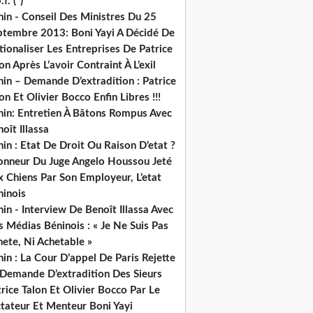
.f. (*)
in - Conseil Des Ministres Du 25
ptembre 2013: Boni Yayi A Décidé De
ionaliser Les Entreprises De Patrice
on Après L’avoir Contraint À L’exil
in – Demande D’extradition : Patrice
on Et Olivier Bocco Enfin Libres !!!
nin: Entretien À Bâtons Rompus Avec
oît Illassa
in : Etat De Droit Ou Raison D’etat ?
honneur Du Juge Angelo Houssou Jeté
 Chiens Par Son Employeur, L’etat
ninois
in - Interview De Benoît Illassa Avec
 Médias Béninois : « Je Ne Suis Pas
ete, Ni Achetable »
in : La Cour D’appel De Paris Rejette
 Demande D’extradition Des Sieurs
rice Talon Et Olivier Bocco Par Le
ctateur Et Menteur Boni Yayi