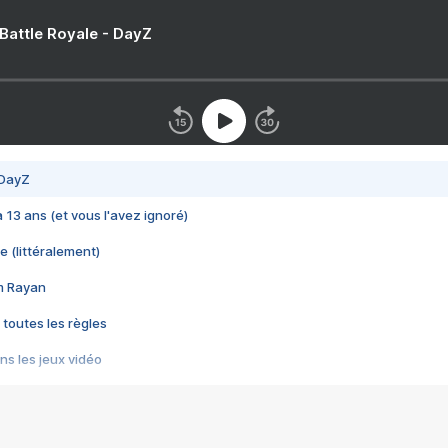
 Battle Royale - DayZ
 DayZ
 a 13 ans (et vous l'avez ignoré)
e (littéralement)
im Rayan
 toutes les règles
s les jeux vidéo
us choquant de Rockstar ? - Le scandale BULLY
e plus moche de Steam