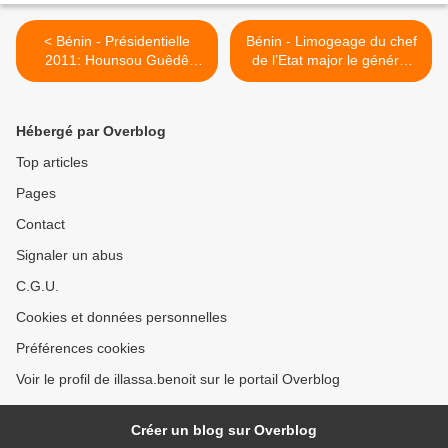
< Bénin - Présidentielle
Bénin - Limogeage du chef
2011: Hounsou Guêdê
de l’Etat major le général
constate que Houngbédji a
Boni : Ça devient
65% des électeurs
dangereusement un
problème ethnique >
Hébergé par Overblog
Top articles
Pages
Contact
Signaler un abus
C.G.U.
Cookies et données personnelles
Préférences cookies
Voir le profil de illassa.benoit sur le portail Overblog
Créer un blog sur Overblog