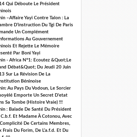
14 Qui Déboute Le Président
ninois
in –Affaire Yayi Contre Talon : La
ambre D’instruction Du Tgi De Paris
mande Un Complément
informations Au Gouvernement
ninois Et Rejette Le Mémoire
senté Par Boni Yayi
nin - Africa N°1: Ecoutez &Quot;Le
and Débat&Quot; Du Jeudi 20 Juin
13 Sur La Révision De La
nstitution Béninoise
nin: Au Pays Du Vodoun, Le Sorcier
oyèlé Emporte Un Secret D'etat
s Sa Tombe (Histoire Vraie) !!!
nin : Balade De Santé Du Président
 C.b.f. Et Madame À Cotonou, Avec
 Complicité De Certains Membres,
 Frais Du Forim, De L’a.f.d. Et Du