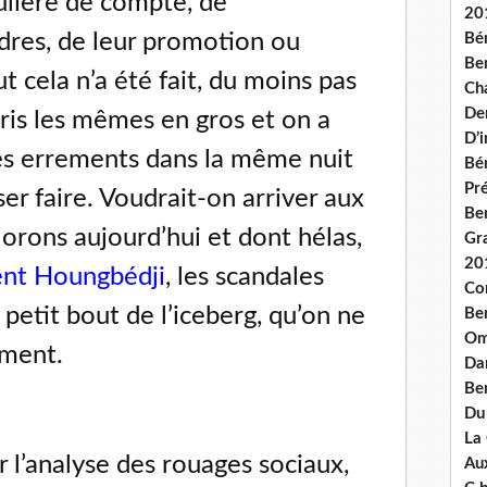
gulière de compte, de
20
dres, de leur promotion ou
Bé
Ben
t cela n’a été fait, du moins pas
Ch
De
is les mêmes en gros et on a
D’
 errements dans la même nuit
Bé
Pré
ser faire. Voudrait-on arriver aux
Be
orons aujourd’hui et dont hélas,
Gr
20
ent Houngbédji
, les scandales
Co
 petit bout de l’iceberg, qu’on ne
Be
Om
ement.
Dan
Be
Du
La
r l’analyse des rouages sociaux,
Aux