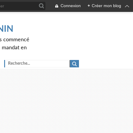
Connexion
+
Créer mon blog
ENIN
ons commencé
nd mandat en