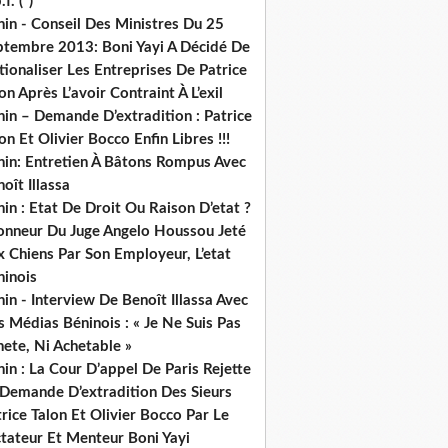
.f. (*)
in - Conseil Des Ministres Du 25
ptembre 2013: Boni Yayi A Décidé De
ionaliser Les Entreprises De Patrice
on Après L’avoir Contraint À L’exil
in – Demande D’extradition : Patrice
on Et Olivier Bocco Enfin Libres !!!
nin: Entretien À Bâtons Rompus Avec
oît Illassa
in : Etat De Droit Ou Raison D’etat ?
honneur Du Juge Angelo Houssou Jeté
 Chiens Par Son Employeur, L’etat
ninois
in - Interview De Benoît Illassa Avec
 Médias Béninois : « Je Ne Suis Pas
ete, Ni Achetable »
in : La Cour D’appel De Paris Rejette
 Demande D’extradition Des Sieurs
rice Talon Et Olivier Bocco Par Le
ctateur Et Menteur Boni Yayi