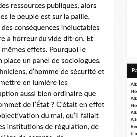
des ressources publiques, alors
s le peuple est sur la paille,
ve des conséquences inéluctables
re a horreur du vide dit-on. Et
s mêmes effets. Pourquoi le
en place un panel de sociologues,
chniciens, d’homme de sécurité et
 mettre en lumière les
Alb
Ho
ption aussi bien ordinaire que
Al
ommet de l’État ? C’était en effet
Ho
Al
bjectivation du mal, qu’il fallait
A.
es institutions de régulation, de
Ben
L'