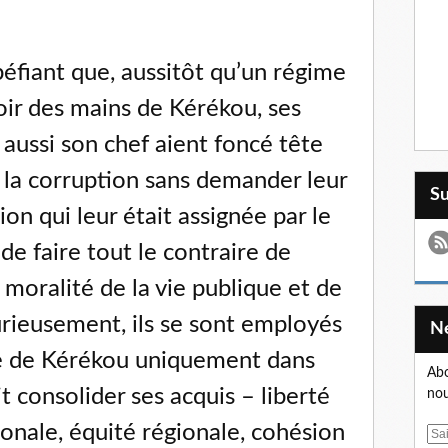
fiant que, aussitôt qu’un régime
oir des mains de Kérékou, ses
 aussi son chef aient foncé tête
e la corruption sans demander leur
S
ion qui leur était assignée par le
de faire tout le contraire de
moralité de la vie publique et de
urieusement, ils se sont employés
ire de Kérékou uniquement dans
Abo
it consolider ses acquis – liberté
nou
ionale, équité régionale, cohésion
E