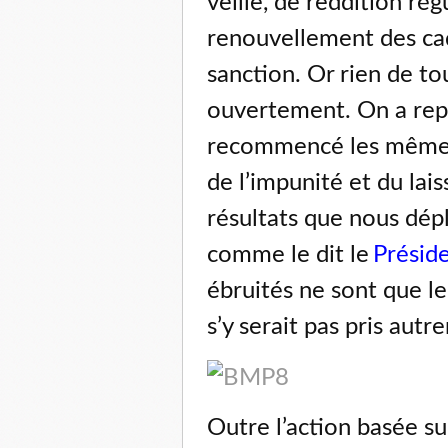
veille, de reddition ré
renouvellement des ca
sanction. Or rien de tou
ouvertement. On a repr
recommencé les mêmes
de l’impunité et du lais
résultats que nous dépl
comme le dit le
Présid
ébruités ne sont que le
s’y serait pas pris autr
Outre l’action basée su