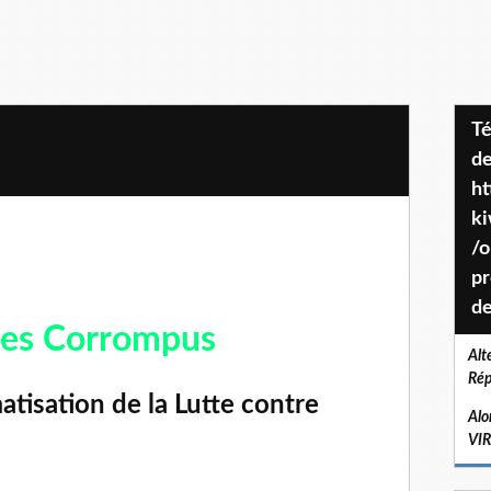
Téléchargez le projet de société
de
ht
k
/o
pr
de
 des Corrompus
Alt
Rép
tisation de la Lutte contre
Alo
VI