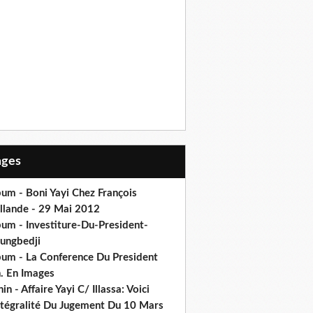
Pages
um - Boni Yayi Chez François
llande - 29 Mai 2012
bum - Investiture-Du-President-
ungbedji
bum - La Conference Du President
h. En Images
in - Affaire Yayi C/ Illassa: Voici
intégralité Du Jugement Du 10 Mars