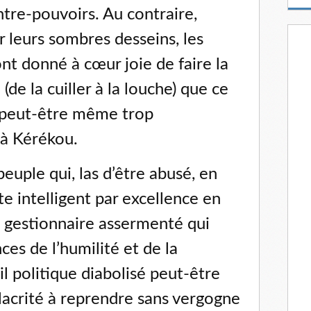
m
ntre-pouvoirs. Au contraire,
a
i
 leurs sombres desseins, les
l
nt donné à cœur joie de faire la
de la cuiller à la louche) que ce
 peut-être même trop
à Kérékou.
euple qui, las d’être abusé, en
te intelligent par excellence en
 gestionnaire assermenté qui
ces de l’humilité et de la
l politique diabolisé peut-être
alacrité à reprendre sans vergogne