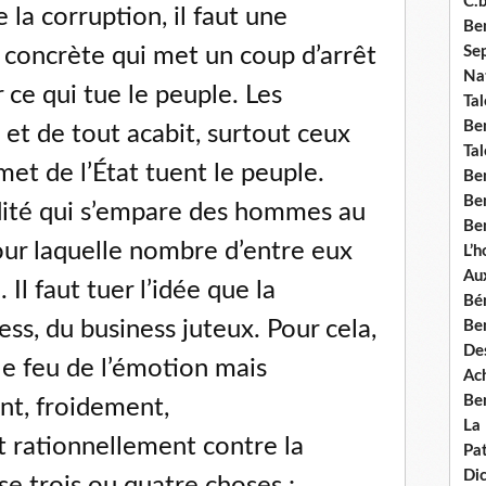
C.b
 la corruption, il faut une
Ben
Se
concrète qui met un coup d’arrêt
Nat
r ce qui tue le peuple. Les
Tal
Ben
et de tout acabit, surtout ceux
Tal
et de l’État tuent le peuple.
Be
Ben
idité qui s’empare des hommes au
Ben
pour laquelle nombre d’entre eux
L’
Aux
 Il faut tuer l’idée que la
Bé
ess, du business juteux. Pour cela,
Ben
Des
 le feu de l’émotion mais
Ach
Ben
t, froidement,
La
t rationnellement contre la
Pat
Di