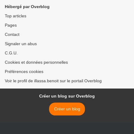
au président béninois, Boni
Hébergé par Overblog
Yayi-Aboumon
Top articles
Pages
Contact
Signaler un abus
C.G.U.
Cookies et données personnelles
Préférences cookies
Voir le profil de illassa.benoit sur le portail Overblog
Créer un blog sur Overblog
Créer un blog