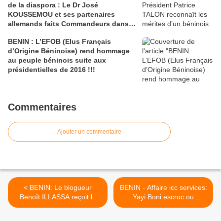
de la diaspora : Le Dr José
KOUSSEMOU et ses partenaires
allemands faits Commandeurs dans
l’Ordre National du Bénin
BENIN : L’EFOB (Elus Français
d’Origine Béninoise) rend hommage
au peuple béninois suite aux
présidentielles de 2016 !!!
Commentaires
Ajouter un commentaire
< BENIN: Le blogueur
BENIN - Affaire icc services:
Benoît ILLASSA reçoit le
Yayi Boni escroc ou
soutien d'OVERBLOG dans
complice d’escrocs ? >
le bras de fer qui l'oppose