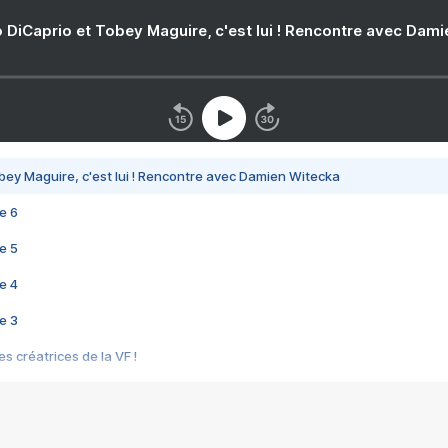
 DiCaprio et Tobey Maguire, c'est lui ! Rencontre avec Dam
bey Maguire, c'est lui ! Rencontre avec Damien Witecka
e 6
e 5
e 4
e 3
s créatrices de la VF !
e 2
e 1