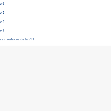
e 6
e 5
e 4
e 3
s créatrices de la VF !
e 2
e 1
e Mektoub My Love arrive enfin ! Rencontre avec Shaïn Boumedine et Sal
i : après Toni en famille
elle réalise le bouleversant Dites lui que je l'aime
ais ! Rencontre autour de Vie privée de Rebecca Zlotowski
 de Marguerite, Grave... Rencontre avec Ella Rumpf
 Les Rêveurs, un film intime sur la santé mentale