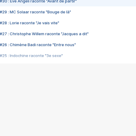
#30 : Eve Angeli raconte "Avant de partir"
#29 : MC Solaar raconte "Bouge de là"
28 : Lorie raconte "Je vais vite"
#27 : Christophe Willem raconte "Jacques a dit"
#26 : Chimène Badi raconte "Entre nous"
#25 : Indochine raconte "3e sexe"
#24 : Zaho raconte "C'est chelou"
#23 : Patrick Bruel raconte "Au café des délices"
#22 : Kyo raconte "Le chemin"
#21 : Nolwenn Leroy raconte "Cassé"
#20 : Patrick Hernandez raconte "Born to be alive"
#19 : Lorie raconte "Près de moi"
#18 : Michael Jones raconte "A nos actes manqués" (avec Jean-Jacque