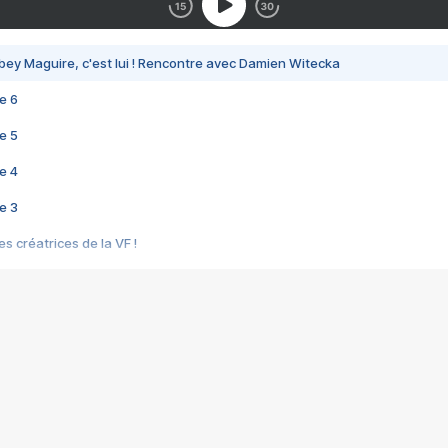
bey Maguire, c'est lui ! Rencontre avec Damien Witecka
e 6
e 5
e 4
e 3
s créatrices de la VF !
e 2
e 1
e Mektoub My Love arrive enfin ! Rencontre avec Shaïn Boumedine et Sal
i : après Toni en famille
elle réalise le bouleversant Dites lui que je l'aime