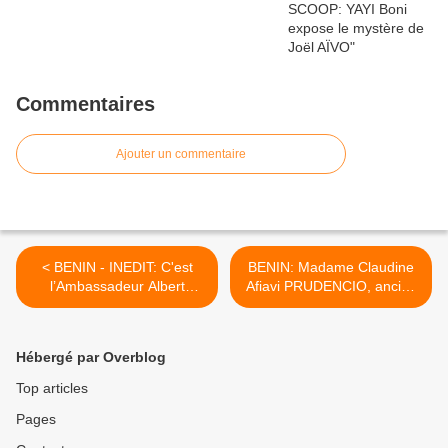
Commentaires
Ajouter un commentaire
< BENIN - INEDIT: C'est
BENIN: Madame Claudine
l’Ambassadeur Albert
Afiavi PRUDENCIO, ancien
AGOSSOU qui a décidé
Ministre et actuellement
d’annuler la rencontre des
Premier Secrétaire du
Béninois de France avec
Parlement Béninois, est
Hébergé par Overblog
Boni Yayi
l'invitée de la radio
panafricaine, AFRICA N° 1
Top articles
>
Pages