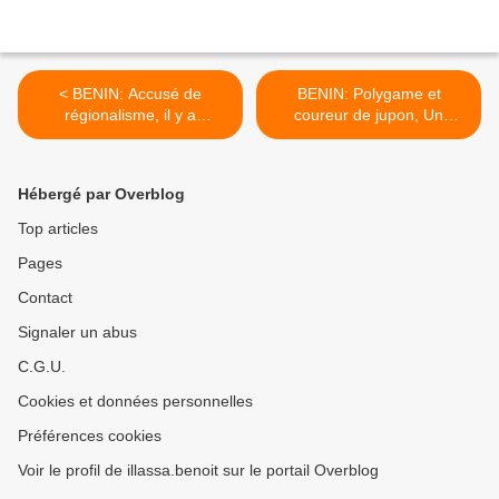
< BENIN: Accusé de
BENIN: Polygame et
régionalisme, il y a
coureur de jupon, Un
quelques semaines à
homme découvre que sa
Bassila, Bruno Amoussou
4ème épouse était sa fille
répond aux ministres
aînée >
Hébergé par Overblog
Alassane, Lafia et Kérékou
Top articles
Pages
Contact
Signaler un abus
C.G.U.
Cookies et données personnelles
Préférences cookies
Voir le profil de illassa.benoit sur le portail Overblog