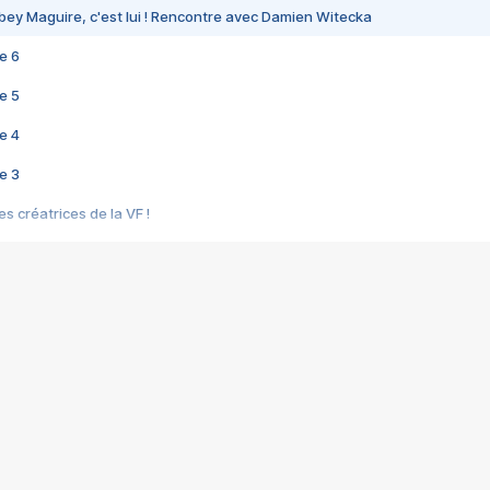
bey Maguire, c'est lui ! Rencontre avec Damien Witecka
e 6
e 5
e 4
e 3
s créatrices de la VF !
e 2
e 1
e Mektoub My Love arrive enfin ! Rencontre avec Shaïn Boumedine et Sal
i : après Toni en famille
elle réalise le bouleversant Dites lui que je l'aime
ais ! Rencontre autour de Vie privée de Rebecca Zlotowski
 de Marguerite, Grave... Rencontre avec Ella Rumpf