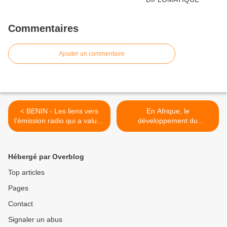
Commentaires
Ajouter un commentaire
< BENIN - Les liens vers
En Afrique, le
l'émission radio qui a valu la
développement du
suspension de CAPP FM :
téléphone mobile ne fait
Ca fait froid dans le dos
pas de miracles >
Hébergé par Overblog
Top articles
Pages
Contact
Signaler un abus