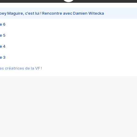
bey Maguire, c'est lui ! Rencontre avec Damien Witecka
e 6
e 5
e 4
e 3
s créatrices de la VF !
e 2
e 1
e Mektoub My Love arrive enfin ! Rencontre avec Shaïn Boumedine et Sal
i : après Toni en famille
elle réalise le bouleversant Dites lui que je l'aime
ais ! Rencontre autour de Vie privée de Rebecca Zlotowski