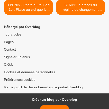
< BENIN - Prière du roi Boni
BENIN: Le procès du
1er: Plaise au ciel que Icc
régime du changement
emporte aussi
s’exporte en France >
Houngbédji…
Hébergé par Overblog
Top articles
Pages
Contact
Signaler un abus
C.G.U.
Cookies et données personnelles
Préférences cookies
Voir le profil de illassa.benoit sur le portail Overblog
Créer un blog sur Overblog