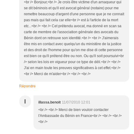
<br /> Bonjour,<br /> Je crois être victime d'un arnaqueur qui
se dit béninois et qu'il est avocat général (notaire) pour me
remettre beaucoup d'argent d'une personne que je ne connait
pas mais qui fait cela car elle<br /> est à l'article de la mort
etc...<br /> <br /> Cet prétendu avocat, ma donné en scan sa
carte de membre de l'association générale des avocats du
Bénin dont on retrouve son identité.<br /> <br /> J'aimerais
être mis en contact avec quelqu'un du ministère de la justice
et des droit de l'homme pour qu'on me dise di cette personne
est bien ce qu'il prétend être ou non. Ou qu'il soit poursuivi<br
/> selon les lois en vigueur pour ce type de déli.<br /> <br />
J'ai en main toute les preuves significatives à cet effet.<br />
<br /> Merci de m'aider<br /> <br /> <br />
Répondre
I
illassa.benoit
11/07/2010 12:01
<br /> <br /> Merci de bien vouloir contacter
l'Ambassade du Bénin en France<br /> <br /> <br />
<br />