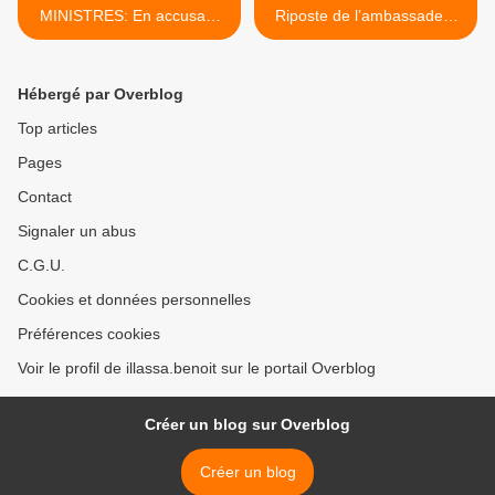
MINISTRES: En accusant
Riposte de l’ambassadeur
Dieudonné Lokossou, le roi
du Bénin aux USA >
Boni 1er donne raison au
Parti Communiste du Bénin
Hébergé par Overblog
qui fait du contôle des
entreprises publiques par
Top articles
les syndicats son combat
Pages
Contact
Signaler un abus
C.G.U.
Cookies et données personnelles
Préférences cookies
Voir le profil de illassa.benoit sur le portail Overblog
Créer un blog sur Overblog
Créer un blog