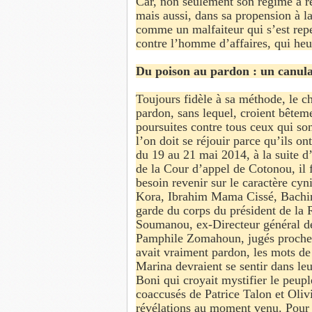
Car, non seulement son régime a r
mais aussi, dans sa propension à l
comme un malfaiteur qui s’est repe
contre l’homme d’affaires, qui heu
Du poison au pardon : un canul
Toujours fidèle à sa méthode, le ch
pardon, sans lequel, croient bêteme
poursuites contre tous ceux qui son
l’on doit se réjouir parce qu’ils on
du 19 au 21 mai 2014, à la suite 
de la Cour d’appel de Cotonou, il 
besoin revenir sur le caractère cyn
Kora, Ibrahim Mama Cissé, Bachir
garde du corps du président de la
Soumanou, ex-Directeur général d
Pamphile Zomahoun, jugés proches d
avait vraiment pardon, les mots de 
Marina devraient se sentir dans leu
Boni qui croyait mystifier le peupl
coaccusés de Patrice Talon et Olivi
révélations au moment venu. Pour d