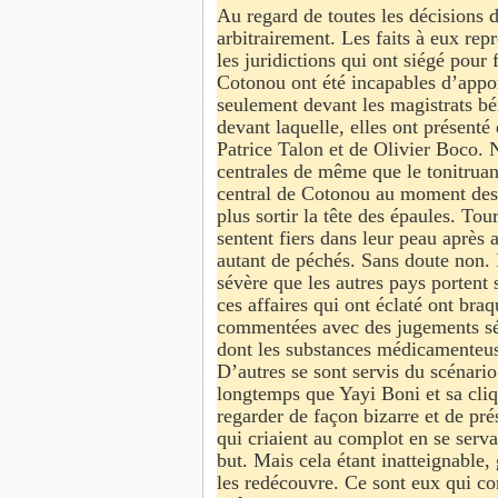
Au regard de toutes les décisions d
arbitrairement. Les faits à eux repr
les juridictions qui ont siégé pour 
Cotonou ont été incapables d’appor
seulement devant les magistrats bén
devant laquelle, elles ont présent
Patrice Talon et de Olivier Boco. N
centrales de même que le tonitruan
central de Cotonou au moment des 
plus sortir la tête des épaules. To
sentent fiers dans leur peau après 
autant de péchés. Sans doute non. 
sévère que les autres pays portent s
ces affaires qui ont éclaté ont braq
commentées avec des jugements sé
dont les substances médicamenteus
D’autres se sont servis du scénario
longtemps que Yayi Boni et sa cliq
regarder de façon bizarre et de pr
qui criaient au complot en se serva
but. Mais cela étant inatteignable,
les redécouvre. Ce sont eux qui co