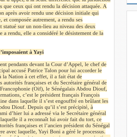
m
s que ceux qui ont rendu la décision attaquée. A
a
on après avoir rendu une décision initiale qui
i
le, et composée autrement, a rendu ses
l
t statué sur un non-lieu au niveau des deux
e a rendu, elle a considéré le désistement de la
s’imposaient à Yayi
aient pendants devant la Cour d’Appel, le chef de
cipal accusé Patrice Talon pour lui accorder le
a Nation à cet effet, il a fait état de
s autorités françaises et du Secrétaire général de
a Francophonie (Oif), le Sénégalais Abdou Diouf,
ormations, c’est le président français François
ine dans laquelle il s’est engouffré en brûlant les
bdou Diouf. Depuis qu’il s’est précipité, à
mi d’hier lui a adressé via le Secrétaire général
quelle il a reconnaît lui avoir fait du tort, ce
utorités françaises et l’ancien président du Sénégal
re avec laquelle, Yayi Boni a géré le processus.