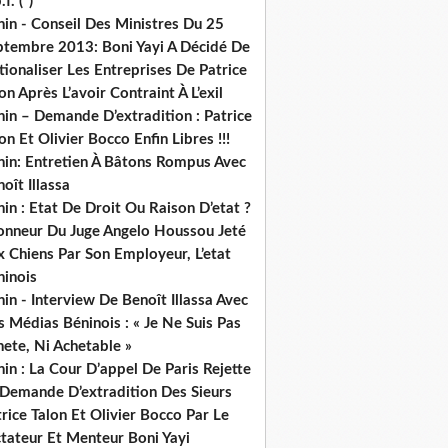
.f. (*)
in - Conseil Des Ministres Du 25
ptembre 2013: Boni Yayi A Décidé De
ionaliser Les Entreprises De Patrice
on Après L’avoir Contraint À L’exil
in – Demande D’extradition : Patrice
on Et Olivier Bocco Enfin Libres !!!
nin: Entretien À Bâtons Rompus Avec
oît Illassa
in : Etat De Droit Ou Raison D’etat ?
honneur Du Juge Angelo Houssou Jeté
 Chiens Par Son Employeur, L’etat
ninois
in - Interview De Benoît Illassa Avec
 Médias Béninois : « Je Ne Suis Pas
ete, Ni Achetable »
in : La Cour D’appel De Paris Rejette
 Demande D’extradition Des Sieurs
rice Talon Et Olivier Bocco Par Le
ctateur Et Menteur Boni Yayi