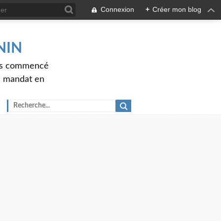
Connexion
+
Créer mon blog
ENIN
ons commencé
nd mandat en