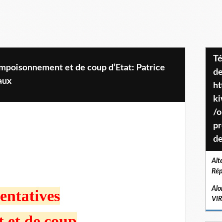
Téléchargez le projet de société
empoisonnement et de coup d’Etat: Patrice
de
aux
ht
k
/o
pr
de
Alt
Rép
Alo
entatives
VI
 et de coup