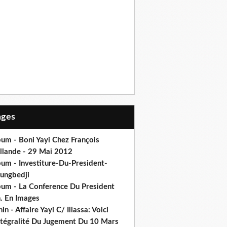
Pages
um - Boni Yayi Chez François
llande - 29 Mai 2012
bum - Investiture-Du-President-
ungbedji
bum - La Conference Du President
h. En Images
in - Affaire Yayi C/ Illassa: Voici
intégralité Du Jugement Du 10 Mars