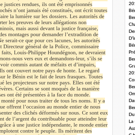
e justices rendues, ils ont été emprisonnés
20
ochés n’ont jamais été constitués, ont écrit toutes
Bé
faire la lumière sur les dossiers. Les autorités de
Ben
ter les preuves de leurs allégations non
Ch
inois, mais aussi devant la justice française,
De
é des montages pour demander l’extradition de
D’
e serait-ce que pour ces lacunes, les autorités
Bé
t Directeur général de la Police, commissaire
faits, Louis-Philippe Houndégnon, ne devraient
Pré
urnons-nous vers eux et demandons-leur, s’ils se
Be
avoir commis autant de méfaits et d’impairs,
Gr
Ils ont couvert notre pays de honte. Le regard
20
ur le Bénin est le fait de leurs frasques. Toutes
Co
ué les projecteurs sur notre pays. Elles ont été
Be
vères. Certains se sont moqués de la manière
Om
es ont été présentées à la face du monde.
 monté pour nous traiter de tous les noms. Il y a
Dan
ue offrent l’occasion au monde entier de nous
Be
ésenter des clichés déformés sur nous. Ce sont eux
Du
nt de l’argent du contribuable pour atteindre leur
La
 grâce à une justice indépendante, le monde entier
Aux
mplotent contre le peuple. Ils méritent des