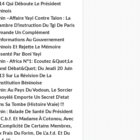
14 Qui Déboute Le Président
ninois
in –Affaire Yayi Contre Talon : La
ambre D’instruction Du Tgi De Paris
mande Un Complément
informations Au Gouvernement
ninois Et Rejette Le Mémoire
senté Par Boni Yayi
nin - Africa N°1: Ecoutez &Quot;Le
and Débat&Quot; Du Jeudi 20 Juin
13 Sur La Révision De La
nstitution Béninoise
nin: Au Pays Du Vodoun, Le Sorcier
oyèlé Emporte Un Secret D'etat
s Sa Tombe (Histoire Vraie) !!!
nin : Balade De Santé Du Président
 C.b.f. Et Madame À Cotonou, Avec
 Complicité De Certains Membres,
 Frais Du Forim, De L’a.f.d. Et Du