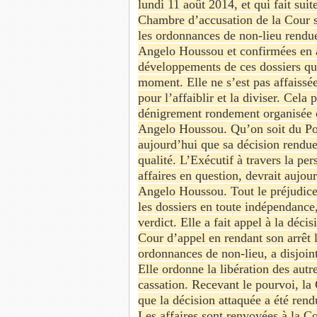
lundi 11 août 2014, et qui fait sui
Chambre d’accusation de la Cour s
les ordonnances de non-lieu rendue
Angelo Houssou et confirmées en ap
développements de ces dossiers que 
moment. Elle ne s’est pas affaissé
pour l’affaiblir et la diviser. Ce
dénigrement rondement organisée co
Angelo Houssou. Qu’on soit du Po
aujourd’hui que sa décision rendu
qualité. L’Exécutif à travers la per
affaires en question, devrait aujou
Angelo Houssou. Tout le préjudice q
les dossiers en toute indépendance,
verdict. Elle a fait appel à la déci
Cour d’appel en rendant son arrêt l
ordonnances de non-lieu, a disjoint
Elle ordonne la libération des autr
cassation. Recevant le pourvoi, l
que la décision attaquée a été rendu
Les affaires sont renvoyées à la Co