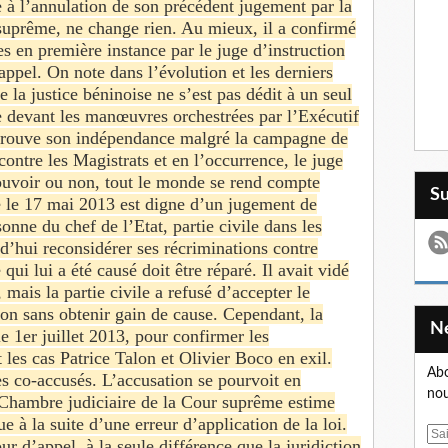
te à l’annulation de son précédent jugement par la
uprême, ne change rien. Au mieux, il a confirmé
s en première instance par le juge d’instruction
pel. On note dans l’évolution et les derniers
la justice béninoise ne s’est pas dédit à un seul
e devant les manœuvres orchestrées par l’Exécutif
la prouve son indépendance malgré la campagne de
ntre les Magistrats et en l’occurrence, le juge
uvoir ou non, tout le monde se rend compte
S
e le 17 mai 2013 est digne d’un jugement de
sonne du chef de l’Etat, partie civile dans les
rd’hui reconsidérer ses récriminations contre
ui lui a été causé doit être réparé. Il avait vidé
 mais la partie civile a refusé d’accepter le
sion sans obtenir gain de cause. Cependant, la
e 1er juillet 2013, pour confirmer les
 les cas Patrice Talon et Olivier Boco en exil.
Abo
es co-accusés. L’accusation se pourvoit en
nou
a Chambre judiciaire de la Cour suprême estime
e à la suite d’une erreur d’application de la loi.
E
ur d’appel, à la seule différence que la juridiction