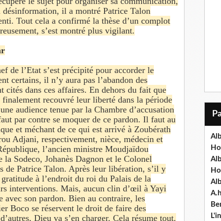
écupéré le sujet pour organiser sa communication,
a désinformation, il a montré Patrice Talon
nti. Tout cela a confirmé la thèse d’un complot
reusement, s’est montré plus vigilant.
ar
ef de l’Etat s’est précipité pour accorder le
nt certains, il n’y aura pas l’abandon des
t cités dans ces affaires. En dehors du fait que
t finalement recouvré leur liberté dans la période
d’une audience tenue par la Chambre d’accusation
faut par contre se moquer de ce pardon. Il faut au
ique et méchant de ce qui est arrivé à Zoubérath
Alb
ou Adjani, respectivement, nièce, médecin et
Ho
 République, l’ancien ministre Moudjaïdou
e la Sodeco, Johanès Dagnon et le Colonel
Al
e Patrice Talon. Après leur libération, s’il y
Ho
gratitude à l’endroit du roi du Palais de la
Al
rs interventions. Mais, aucun clin d’œil à Yayi
A.
e avec son pardon. Bien au contraire, les
Ben
er Boco se réservent le droit de faire des
L'
’autres, Dieu va s’en charger. Cela résume tout.