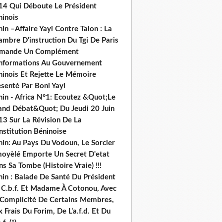
14 Qui Déboute Le Président
ninois
in –Affaire Yayi Contre Talon : La
ambre D’instruction Du Tgi De Paris
mande Un Complément
informations Au Gouvernement
ninois Et Rejette Le Mémoire
senté Par Boni Yayi
nin - Africa N°1: Ecoutez &Quot;Le
and Débat&Quot; Du Jeudi 20 Juin
13 Sur La Révision De La
nstitution Béninoise
nin: Au Pays Du Vodoun, Le Sorcier
oyèlé Emporte Un Secret D'etat
s Sa Tombe (Histoire Vraie) !!!
nin : Balade De Santé Du Président
 C.b.f. Et Madame À Cotonou, Avec
 Complicité De Certains Membres,
 Frais Du Forim, De L’a.f.d. Et Du