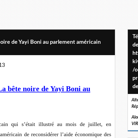
Téléchargez le projet de société
oire de Yayi Boni au parlement américain
de
ht
k
13
/o
pr
de
La bête noire de Yayi Boni au
Alt
Rép
Alo
in qui s’était illustré au mois de juillet, en
VI
américain de reconsidérer l’aide économique des