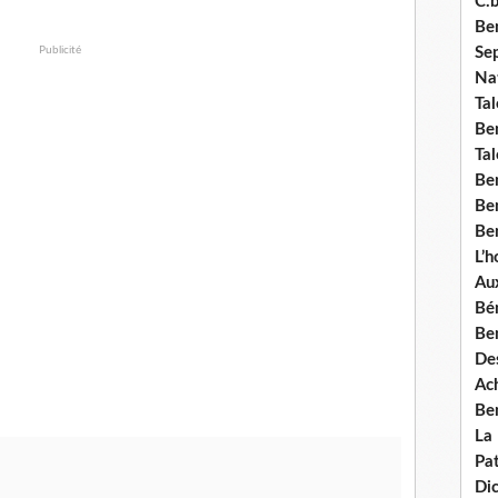
C.b
Ben
Publicité
Se
Nat
Tal
Ben
Tal
Be
Ben
Ben
L’
Aux
Bé
Ben
Des
Ach
Ben
La
Pat
Di