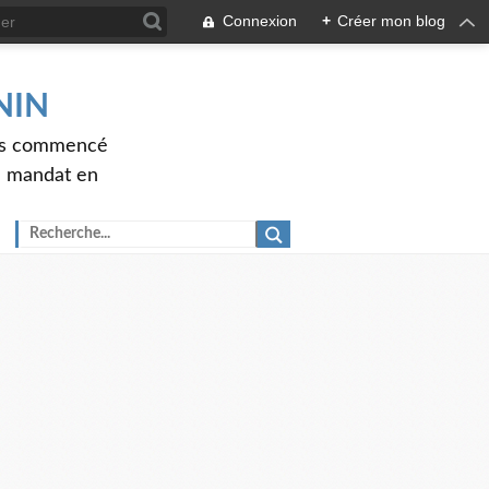
Connexion
+
Créer mon blog
ENIN
ons commencé
nd mandat en