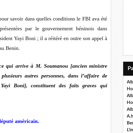
pour savoir dans quelles conditions le FBI ava été
résentées par le gouvernement béninois dans
dent Yayi Boni ; il a réitéré en outre son appel à
au Benin.
 ce qui arrive à M. Soumanou [ancien ministre
plusieurs autres personnes, dans l’affaire de
Alb
Yayi Boni], constituent des faits graves qui
Ho
Al
Ho
Al
A.
 député américain.
Ben
L'