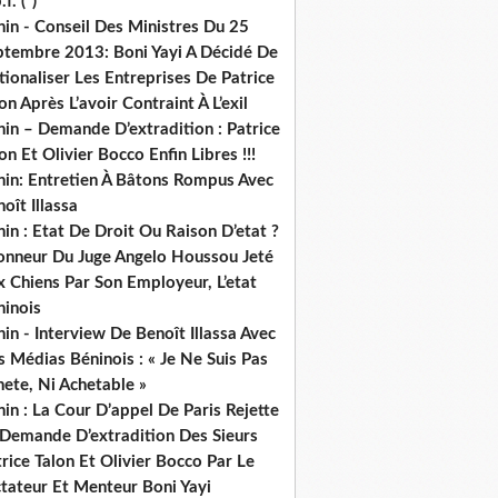
.f. (*)
in - Conseil Des Ministres Du 25
ptembre 2013: Boni Yayi A Décidé De
ionaliser Les Entreprises De Patrice
on Après L’avoir Contraint À L’exil
in – Demande D’extradition : Patrice
on Et Olivier Bocco Enfin Libres !!!
nin: Entretien À Bâtons Rompus Avec
oît Illassa
in : Etat De Droit Ou Raison D’etat ?
honneur Du Juge Angelo Houssou Jeté
 Chiens Par Son Employeur, L’etat
ninois
in - Interview De Benoît Illassa Avec
 Médias Béninois : « Je Ne Suis Pas
ete, Ni Achetable »
in : La Cour D’appel De Paris Rejette
 Demande D’extradition Des Sieurs
rice Talon Et Olivier Bocco Par Le
ctateur Et Menteur Boni Yayi