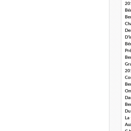
20
Bé
Ben
Ch
De
D’
Bé
Pré
Be
Gr
20
Co
Be
Om
Dan
Be
Du
La
Aux