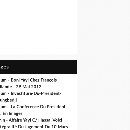
Pages
um - Boni Yayi Chez François
llande - 29 Mai 2012
bum - Investiture-Du-President-
ungbedji
bum - La Conference Du President
h. En Images
in - Affaire Yayi C/ Illassa: Voici
intégralité Du Jugement Du 10 Mars