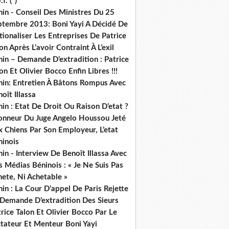
.f. (*)
in - Conseil Des Ministres Du 25
ptembre 2013: Boni Yayi A Décidé De
ionaliser Les Entreprises De Patrice
on Après L’avoir Contraint À L’exil
in – Demande D’extradition : Patrice
on Et Olivier Bocco Enfin Libres !!!
nin: Entretien À Bâtons Rompus Avec
oît Illassa
in : Etat De Droit Ou Raison D’etat ?
honneur Du Juge Angelo Houssou Jeté
 Chiens Par Son Employeur, L’etat
ninois
in - Interview De Benoît Illassa Avec
 Médias Béninois : « Je Ne Suis Pas
ete, Ni Achetable »
in : La Cour D’appel De Paris Rejette
 Demande D’extradition Des Sieurs
rice Talon Et Olivier Bocco Par Le
ctateur Et Menteur Boni Yayi