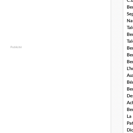
C.b
Ben
Se
Nat
Tal
Ben
Tal
Publicité
Be
Ben
Ben
L’
Aux
Bé
Ben
Des
Ach
Ben
La
Pat
Di