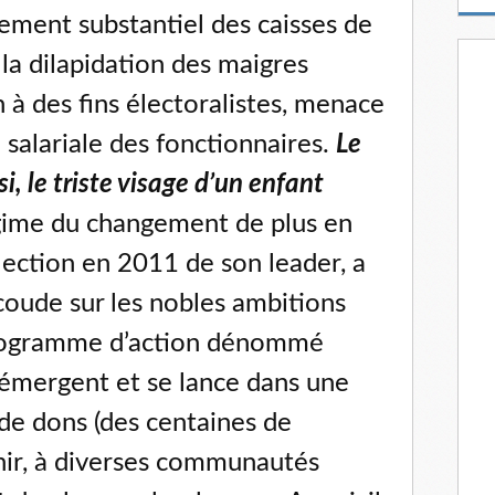
m
ement substantiel des caisses de
a
i
r la dilapidation des maigres
l
 à des fins électoralistes, menace
 salariale des fonctionnaires.
Le
si, le triste visage d’un enfant
égime du changement de plus en
lection en 2011 de son leader, a
coude sur les nobles ambitions
rogramme d’action dénommé
émergent et se lance dans une
de dons (des centaines de
finir, à diverses communautés