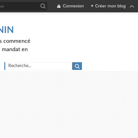
Connexion
+
Créer mon blog
ENIN
ons commencé
nd mandat en