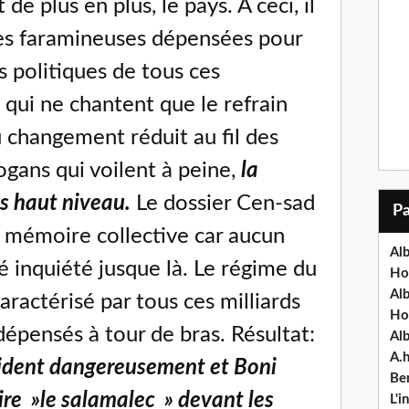
 de plus en plus, le pays. A ceci, il
mes faramineuses dépensées pour
 politiques de tous ces
 qui ne chantent que le refrain
 changement réduit au fil des
ogans qui voilent à peine,
la
us haut niveau.
Le dossier Cen-sad
a mémoire collective car aucun
Alb
é inquiété jusque là. Le régime du
Ho
Al
ractérisé par tous ces milliards
Ho
dépensés à tour de bras. Résultat:
Al
A.
e vident dangereusement et Boni
Ben
faire »le salamalec » devant les
L'