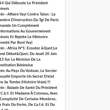
14 Qui Déboute Le Président
ninois
in –Affaire Yayi Contre Talon : La
ambre D’instruction Du Tgi De Paris
mande Un Complément
informations Au Gouvernement
ninois Et Rejette Le Mémoire
senté Par Boni Yayi
nin - Africa N°1: Ecoutez &Quot;Le
and Débat&Quot; Du Jeudi 20 Juin
13 Sur La Révision De La
nstitution Béninoise
nin: Au Pays Du Vodoun, Le Sorcier
oyèlé Emporte Un Secret D'etat
s Sa Tombe (Histoire Vraie) !!!
nin : Balade De Santé Du Président
 C.b.f. Et Madame À Cotonou, Avec
 Complicité De Certains Membres,
 Frais Du Forim, De L’a.f.d. Et Du