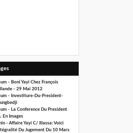
Pages
um - Boni Yayi Chez François
llande - 29 Mai 2012
bum - Investiture-Du-President-
ungbedji
bum - La Conference Du President
h. En Images
in - Affaire Yayi C/ Illassa: Voici
intégralité Du Jugement Du 10 Mars