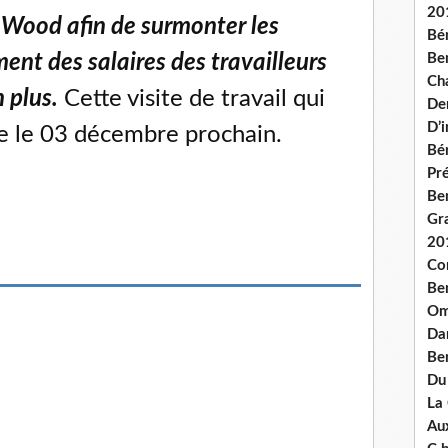
20
s Wood afin de surmonter les
Bé
Ben
ment des salaires des travailleurs
Ch
 plus.
Cette visite de travail qui
De
D’
ve le 03 décembre prochain.
Bé
Pré
Be
Gr
20
Co
Be
Om
Dan
Be
Du
La
Aux