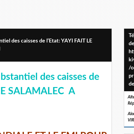
Téléchargez le projet de société
el des caisses de l’Etat: YAYI FAIT LE
de
N
ht
k
/o
stantiel des caisses de
pr
de
T LE SALAMALEC A
Alt
Rép
Alo
VI