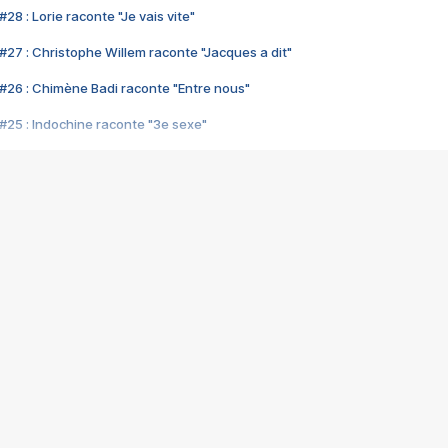
28 : Lorie raconte "Je vais vite"
#27 : Christophe Willem raconte "Jacques a dit"
#26 : Chimène Badi raconte "Entre nous"
#25 : Indochine raconte "3e sexe"
#24 : Zaho raconte "C'est chelou"
#23 : Patrick Bruel raconte "Au café des délices"
#22 : Kyo raconte "Le chemin"
#21 : Nolwenn Leroy raconte "Cassé"
#20 : Patrick Hernandez raconte "Born to be alive"
#19 : Lorie raconte "Près de moi"
#18 : Michael Jones raconte "A nos actes manqués" (avec Jean-Jacque
#17 : Khaled raconte "Aïcha"
#16 : Corneille raconte "Parce qu'on vient de loin"