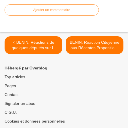
Ajouter un commentaire
< BENIN: Réactions de
BENIN: Réaction Citoyenne
quelques députés sur la
aux Récentes Propositions
tension de ce jeudi au
du Médiateur de la
Parlement
République sur la Lépi >
Hébergé par Overblog
Top articles
Pages
Contact
Signaler un abus
C.G.U.
Cookies et données personnelles