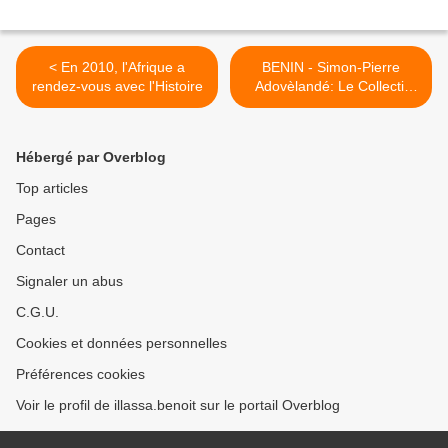
< En 2010, l'Afrique a
BENIN - Simon-Pierre
rendez-vous avec l'Histoire
Adovèlandé: Le Collectif
des avocats du détenu
dénonce
l’instrumentalisation
Hébergé par Overblog
judiciaire >
Top articles
Pages
Contact
Signaler un abus
C.G.U.
Cookies et données personnelles
Préférences cookies
Voir le profil de illassa.benoit sur le portail Overblog