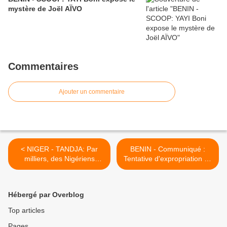
mystère de Joël AÏVO
Commentaires
Ajouter un commentaire
< NIGER - TANDJA: Par
BENIN - Communiqué :
milliers, des Nigériens
Tentative d'expropriation de
saluent la junte à Niamey
la SCP et de ses actions
SODECO par le
gouvernement béninois >
Hébergé par Overblog
Top articles
Pages