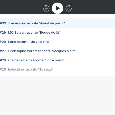
#30 : Eve Angeli raconte "Avant de partir"
#29 : MC Solaar raconte "Bouge de là"
28 : Lorie raconte "Je vais vite"
#27 : Christophe Willem raconte "Jacques a dit"
#26 : Chimène Badi raconte "Entre nous"
#25 : Indochine raconte "3e sexe"
#24 : Zaho raconte "C'est chelou"
#23 : Patrick Bruel raconte "Au café des délices"
#22 : Kyo raconte "Le chemin"
#21 : Nolwenn Leroy raconte "Cassé"