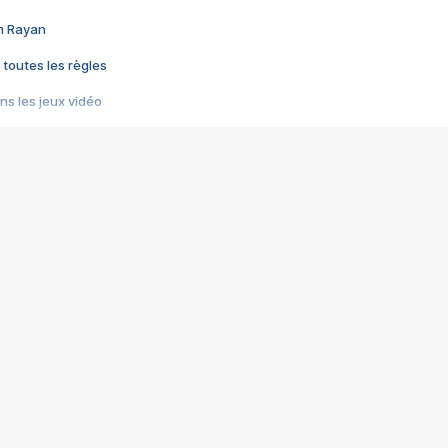
im Rayan
 toutes les règles
s les jeux vidéo
us choquant de Rockstar ? - Le scandale BULLY
e plus moche de Steam
du RÊVE tourne au CAUCHEMAR
pendant 8 heures
it… à tort
umiliés par un jeu vidéo
ire - Final Fantasy 8
ti un empire - Age of Empires
story DOFUS