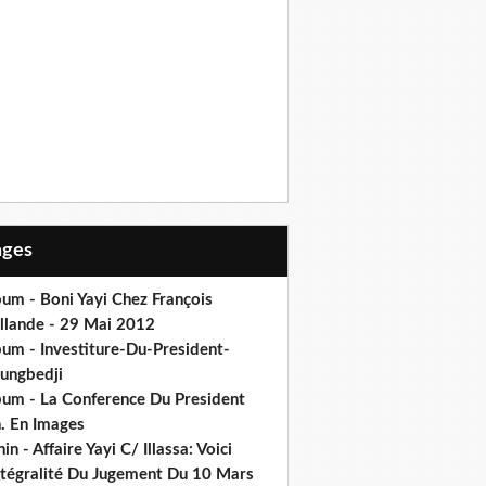
Pages
um - Boni Yayi Chez François
llande - 29 Mai 2012
bum - Investiture-Du-President-
ungbedji
bum - La Conference Du President
h. En Images
in - Affaire Yayi C/ Illassa: Voici
intégralité Du Jugement Du 10 Mars