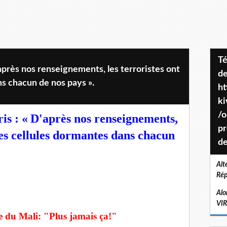
Téléchargez le projet de société
'après nos renseignements, les terroristes ont
de
ns chacun de nos pays ».
ht
k
/o
is : «
D'après nos renseignements,
pr
 des cellules dormantes dans chacun
de
Alt
Rép
Alo
VI
se du Mali: "Plus jamais ça!"