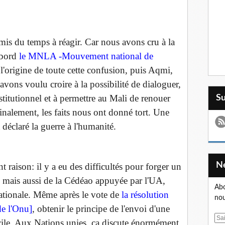
mis du temps à réagir. Car nous avons cru à la
abord
le MNLA -Mouvement national de
à l'origine de toute cette confusion, puis Aqmi,
ons voulu croire à la possibilité de dialoguer,
stitutionnel et à permettre au Mali de renouer
S
inalement, les faits nous ont donné tort. Une
nt déclaré la guerre à l'humanité.
 raison: il y a eu des difficultés pour forger un
mais aussi de la Cédéao appuyée par l'UA,
Abo
tionale. Même après le vote de
la résolution
nou
de l'Onu]
, obtenir le principe de l'envoi d'une
E
facile. Aux Nations unies, ça discute énormément.