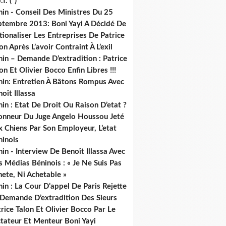
.f. (*)
in - Conseil Des Ministres Du 25
ptembre 2013: Boni Yayi A Décidé De
ionaliser Les Entreprises De Patrice
on Après L’avoir Contraint À L’exil
in – Demande D’extradition : Patrice
on Et Olivier Bocco Enfin Libres !!!
nin: Entretien À Bâtons Rompus Avec
oît Illassa
in : Etat De Droit Ou Raison D’etat ?
honneur Du Juge Angelo Houssou Jeté
 Chiens Par Son Employeur, L’etat
ninois
in - Interview De Benoît Illassa Avec
 Médias Béninois : « Je Ne Suis Pas
ete, Ni Achetable »
in : La Cour D’appel De Paris Rejette
 Demande D’extradition Des Sieurs
rice Talon Et Olivier Bocco Par Le
ctateur Et Menteur Boni Yayi