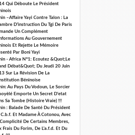
14 Qui Déboute Le Président
ninois
in –Affaire Yayi Contre Talon : La
ambre D’instruction Du Tgi De Paris
mande Un Complément
informations Au Gouvernement
ninois Et Rejette Le Mémoire
senté Par Boni Yayi
nin - Africa N°1: Ecoutez &Quot;Le
and Débat&Quot; Du Jeudi 20 Juin
13 Sur La Révision De La
nstitution Béninoise
nin: Au Pays Du Vodoun, Le Sorcier
oyèlé Emporte Un Secret D'etat
s Sa Tombe (Histoire Vraie) !!!
nin : Balade De Santé Du Président
 C.b.f. Et Madame À Cotonou, Avec
 Complicité De Certains Membres,
 Frais Du Forim, De L’a.f.d. Et Du