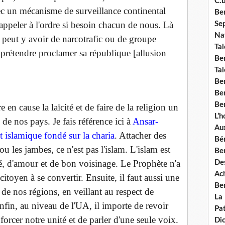
C.b
vec un mécanisme de surveillance continental
Ben
ppeler à l'ordre si besoin chacun de nous. Là
Se
Nat
e peut y avoir de narcotrafic ou de groupe
Tal
 prétendre proclamer sa république [allusion
Ben
Tal
Be
Ben
Ben
 en cause la laïcité et de faire de la religion un
L’
de nos pays. Je fais référence ici à
Ansar-
Aux
t islamique fondé sur la charia
. Attacher des
Bé
u les jambes, ce n'est pas l'islam. L'islam est
Ben
ié, d'amour et de bon voisinage. Le Prophète n'a
Des
Ach
citoyen à se convertir. Ensuite, il faut aussi une
Ben
 de nos régions, en veillant au respect de
La
 Enfin, au niveau de l'UA, il importe de revoir
Pat
enforcer notre unité et de parler d'une seule voix.
Di