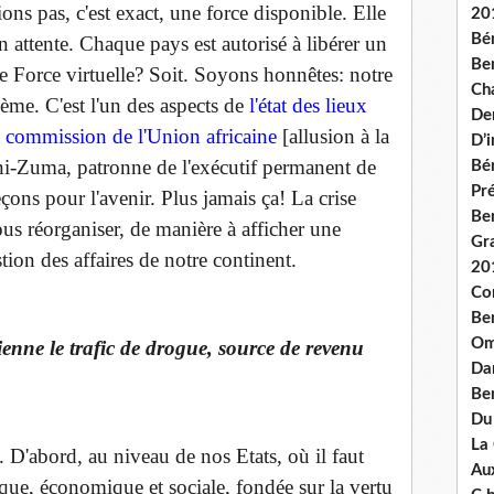
ons pas, c'est exact, une force disponible. Elle
20
Bé
en attente. Chaque pays est autorisé à libérer un
Ben
e Force virtuelle? Soit. Soyons honnêtes: notre
Ch
ème. C'est l'un des aspects de
l'état des lieux
De
 la commission de l'Union africaine
[allusion à la
D’
-Zuma, patronne de l'exécutif permanent de
Bé
Pré
çons pour l'avenir. Plus jamais ça! La crise
Be
us réorganiser, de manière à afficher une
Gr
stion des affaires de notre continent.
20
Co
Be
Om
enne le trafic de drogue, source de revenu
Dan
Be
Du
La
 D'abord, au niveau de nos Etats, où il faut
Aux
que, économique et sociale, fondée sur la vertu