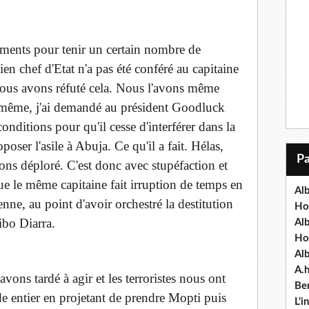
ruments pour tenir un certain nombre de
ien chef d'Etat n'a pas été conféré au capitaine
ous avons réfuté cela. Nous l'avons même
oi-même, j'ai demandé au président Goodluck
conditions pour qu'il cesse d'interférer dans la
poser l'asile à Abuja. Ce qu'il a fait. Hélas,
ns déploré. C'est donc avec stupéfaction et
ue le même capitaine fait irruption de temps en
Alb
nne, au point d'avoir orchestré la destitution
Ho
bo Diarra.
Al
Ho
Al
A.
 avons tardé à agir et les terroristes nous ont
Ben
de entier en projetant de prendre Mopti puis
L'