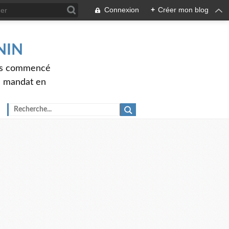
Connexion
+
Créer mon blog
ENIN
ons commencé
nd mandat en