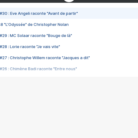
#30 : Eve Angeli raconte "Avant de partir"
48 "L'Odyssée" de Christopher Nolan
#29 : MC Solaar raconte "Bouge de là"
28 : Lorie raconte "Je vais vite"
#27 : Christophe Willem raconte "Jacques a dit"
#26 : Chimène Badi raconte "Entre nous"
#25 : Indochine raconte "3e sexe"
#24 : Zaho raconte "C'est chelou"
#23 : Patrick Bruel raconte "Au café des délices"
#22 : Kyo raconte "Le chemin"
#21 : Nolwenn Leroy raconte "Cassé"
#20 : Patrick Hernandez raconte "Born to be alive"