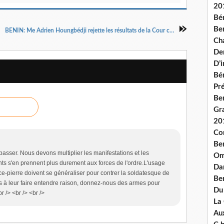
20
Bé
Ben
BENIN: Me Adrien Houngbédji rejette les résultats de la Cour constitutionnelle et lance un appel à la résistance
Ch
De
D’
Bé
Pré
Be
Gr
20
Co
Be
passer. Nous devons multiplier les manifestations et les
Om
tants s'en prennent plus durement aux forces de l'ordre.L'usage
Dan
ce-pierre doivent se généraliser pour contrer la soldatesque de
Be
 pas à leur faire entendre raison, donnez-nous des armes pour
Du
 /> <br /> <br />
La
Aux