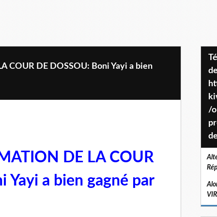
Téléchargez le projet de société
 COUR DE DOSSOU: Boni Yayi a bien
de
ht
k
/o
pr
de
RMATION DE LA COUR
Alt
Rép
Yayi a bien gagné par
Alo
VI