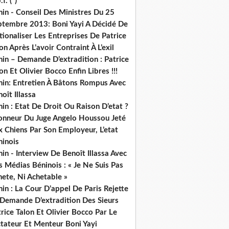
.f. (*)
in - Conseil Des Ministres Du 25
ptembre 2013: Boni Yayi A Décidé De
ionaliser Les Entreprises De Patrice
on Après L’avoir Contraint À L’exil
in – Demande D’extradition : Patrice
on Et Olivier Bocco Enfin Libres !!!
nin: Entretien À Bâtons Rompus Avec
oît Illassa
in : Etat De Droit Ou Raison D’etat ?
honneur Du Juge Angelo Houssou Jeté
 Chiens Par Son Employeur, L’etat
ninois
in - Interview De Benoît Illassa Avec
 Médias Béninois : « Je Ne Suis Pas
ete, Ni Achetable »
in : La Cour D’appel De Paris Rejette
 Demande D’extradition Des Sieurs
rice Talon Et Olivier Bocco Par Le
ctateur Et Menteur Boni Yayi