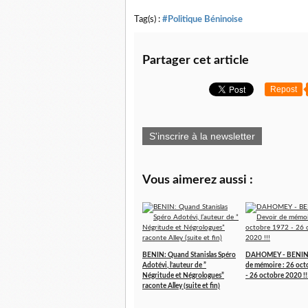
Tag(s) :
#Politique Béninoise
Partager cet article
Repost
S'inscrire à la newsletter
Vous aimerez aussi :
BENIN: Quand Stanislas Spéro
DAHOMEY - BENIN 
Adotévi, l’auteur de ”
de mémoire : 26 oc
Négritude et Négrologues”
- 26 octobre 2020 !!
raconte Alley (suite et fin)