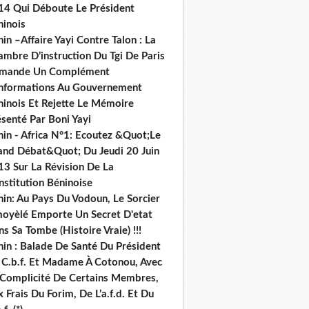
14 Qui Déboute Le Président
ninois
in –Affaire Yayi Contre Talon : La
ambre D’instruction Du Tgi De Paris
mande Un Complément
informations Au Gouvernement
ninois Et Rejette Le Mémoire
senté Par Boni Yayi
nin - Africa N°1: Ecoutez &Quot;Le
and Débat&Quot; Du Jeudi 20 Juin
13 Sur La Révision De La
nstitution Béninoise
nin: Au Pays Du Vodoun, Le Sorcier
oyèlé Emporte Un Secret D'etat
s Sa Tombe (Histoire Vraie) !!!
nin : Balade De Santé Du Président
 C.b.f. Et Madame À Cotonou, Avec
 Complicité De Certains Membres,
 Frais Du Forim, De L’a.f.d. Et Du