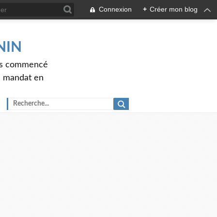
Connexion
+
Créer mon blog
ENIN
ons commencé
nd mandat en