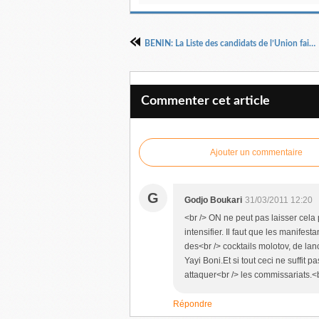
BENIN: La Liste des candidats de l’Union fait la Nation aux législatives de 2011
Commenter cet article
Ajouter un commentaire
G
Godjo Boukari
31/03/2011 12:20
<br /> ON ne peut pas laisser cela 
intensifier. Il faut que les manifes
des<br /> cocktails molotov, de lan
Yayi Boni.Et si tout ceci ne suffit
attaquer<br /> les commissariats.<br
Répondre