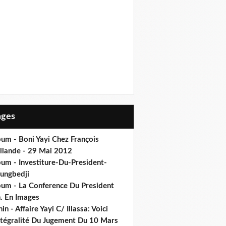
Pages
um - Boni Yayi Chez François
llande - 29 Mai 2012
bum - Investiture-Du-President-
ungbedji
bum - La Conference Du President
h. En Images
in - Affaire Yayi C/ Illassa: Voici
intégralité Du Jugement Du 10 Mars