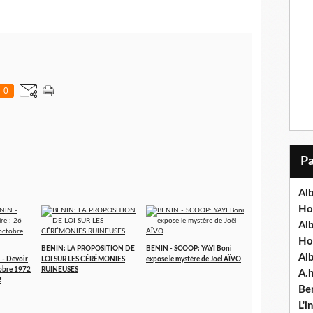
0
Alb
Ho
Al
Ho
BENIN: LA PROPOSITION DE
BENIN - SCOOP: YAYI Boni
Al
- Devoir
LOI SUR LES CÉRÉMONIES
expose le mystère de Joël AÏVO
tobre 1972
RUINEUSES
A.
!
Ben
L'