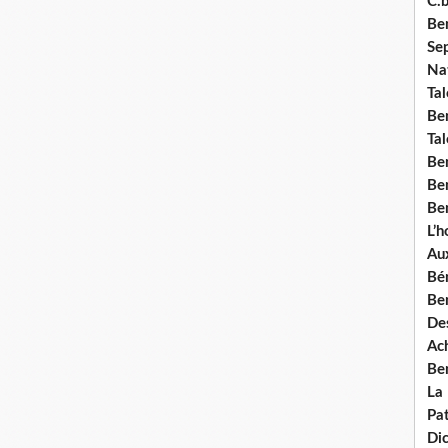
C.b
Ben
Se
Nat
Tal
Ben
Tal
Be
Ben
Ben
L’
Aux
Bé
Ben
Des
Ach
Ben
La
Pat
Di