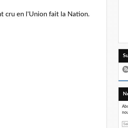
t cru en l'Union fait la Nation.
S
Abo
nou
E