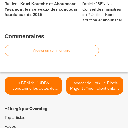
Juillet : Komi Koutché et Aboubacar
Yaya sont les cerveaux des concours
frauduleux de 2015
Commentaires
Ajouter un commentaire
< BENIN: L’UDBN
L'avocat de Loïk Le Floch-
condamne les actes de
Prigent : "mon client enlevé
corruption au Port et invite
mais pas extradé" >
les cadres à plus d’éthique
dans l’exercice de leur
Hébergé par Overblog
fonction
Top articles
Pages