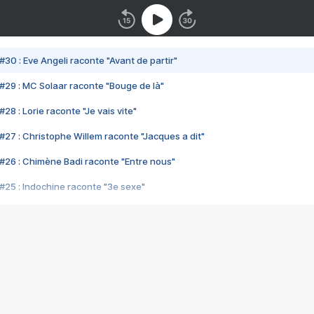
#30 : Eve Angeli raconte "Avant de partir"
#29 : MC Solaar raconte "Bouge de là"
28 : Lorie raconte "Je vais vite"
#27 : Christophe Willem raconte "Jacques a dit"
#26 : Chimène Badi raconte "Entre nous"
#25 : Indochine raconte "3e sexe"
#24 : Zaho raconte "C'est chelou"
#23 : Patrick Bruel raconte "Au café des délices"
#22 : Kyo raconte "Le chemin"
#21 : Nolwenn Leroy raconte "Cassé"
#20 : Patrick Hernandez raconte "Born to be alive"