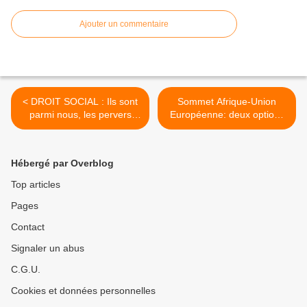
Ajouter un commentaire
< DROIT SOCIAL : Ils sont
Sommet Afrique-Union
parmi nous, les pervers
Européenne: deux options
narcissiques au travail
pour l’Europe, une seule
pour l’Afrique >
Hébergé par Overblog
Top articles
Pages
Contact
Signaler un abus
C.G.U.
Cookies et données personnelles