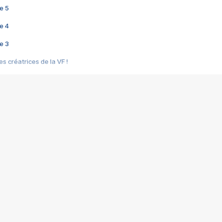
e 5
e 4
e 3
s créatrices de la VF !
e 2
e 1
e Mektoub My Love arrive enfin ! Rencontre avec Shaïn Boumedine et Sal
i : après Toni en famille
elle réalise le bouleversant Dites lui que je l'aime
ais ! Rencontre autour de Vie privée de Rebecca Zlotowski
 de Marguerite, Grave... Rencontre avec Ella Rumpf
 Les Rêveurs, un film intime sur la santé mentale