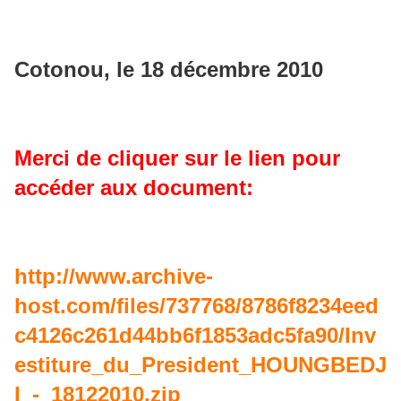
Cotonou, le 18 décembre 2010
Merci de cliquer sur le lien pour
accéder aux document:
http://www.archive-
host.com/files/737768/8786f8234eed
c4126c261d44bb6f1853adc5fa90/Inv
estiture_du_President_HOUNGBEDJ
I_-_18122010.zip