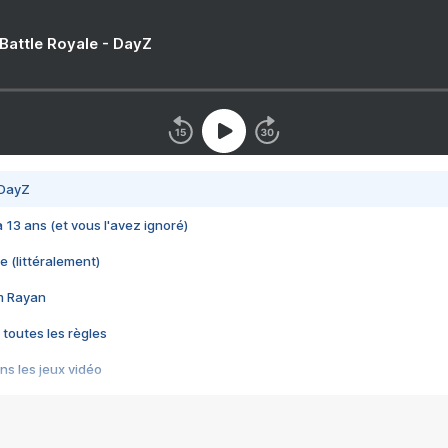
 Battle Royale - DayZ
 DayZ
 a 13 ans (et vous l'avez ignoré)
e (littéralement)
im Rayan
 toutes les règles
s les jeux vidéo
us choquant de Rockstar ? - Le scandale BULLY
e plus moche de Steam