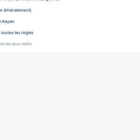
e (littéralement)
im Rayan
 toutes les règles
s les jeux vidéo
us choquant de Rockstar ? - Le scandale BULLY
e plus moche de Steam
du RÊVE tourne au CAUCHEMAR
pendant 8 heures
it… à tort
umiliés par un jeu vidéo
ire - Final Fantasy 8
ti un empire - Age of Empires