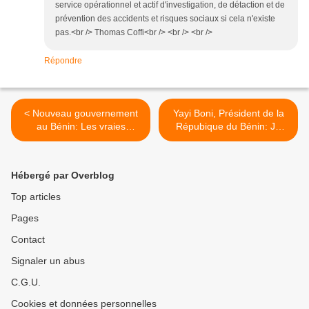
service opérationnel et actif d'investigation, de détaction et de
prévention des accidents et risques sociaux si cela n'existe
pas.<br /> Thomas Coffi<br /> <br /> <br />
Répondre
< Nouveau gouvernement
Yayi Boni, Président de la
au Bénin: Les vraies
Répubique du Bénin: Je
raisons du blocage de Yayi
suis fatigué d'être Président
Boni
!!! >
Hébergé par Overblog
Top articles
Pages
Contact
Signaler un abus
C.G.U.
Cookies et données personnelles