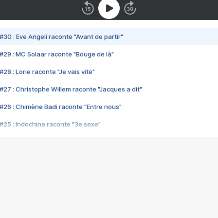
#30 : Eve Angeli raconte "Avant de partir"
#29 : MC Solaar raconte "Bouge de là"
28 : Lorie raconte "Je vais vite"
#27 : Christophe Willem raconte "Jacques a dit"
#26 : Chimène Badi raconte "Entre nous"
#25 : Indochine raconte "3e sexe"
#24 : Zaho raconte "C'est chelou"
#23 : Patrick Bruel raconte "Au café des délices"
#22 : Kyo raconte "Le chemin"
#21 : Nolwenn Leroy raconte "Cassé"
#20 : Patrick Hernandez raconte "Born to be alive"