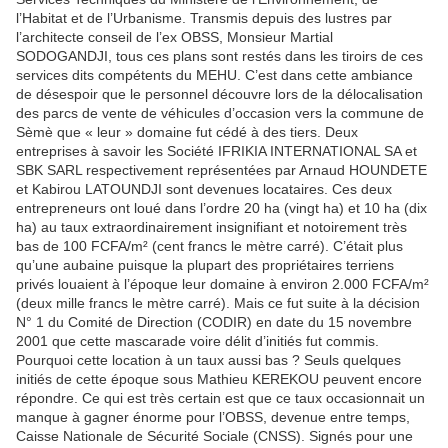
l’Habitat et de l’Urbanisme. Transmis depuis des lustres par
l’architecte conseil de l’ex OBSS, Monsieur Martial
SODOGANDJI, tous ces plans sont restés dans les tiroirs de ces
services dits compétents du MEHU. C’est dans cette ambiance
de désespoir que le personnel découvre lors de la délocalisation
des parcs de vente de véhicules d’occasion vers la commune de
Sèmè que « leur » domaine fut cédé à des tiers. Deux
entreprises à savoir les Société IFRIKIA INTERNATIONAL SA et
SBK SARL respectivement représentées par Arnaud HOUNDETE
et Kabirou LATOUNDJI sont devenues locataires. Ces deux
entrepreneurs ont loué dans l’ordre 20 ha (vingt ha) et 10 ha (dix
ha) au taux extraordinairement insignifiant et notoirement très
bas de 100 FCFA/m² (cent francs le mètre carré). C’était plus
qu’une aubaine puisque la plupart des propriétaires terriens
privés louaient à l’époque leur domaine à environ 2.000 FCFA/m²
(deux mille francs le mètre carré). Mais ce fut suite à la décision
N° 1 du Comité de Direction (CODIR) en date du 15 novembre
2001 que cette mascarade voire délit d’initiés fut commis.
Pourquoi cette location à un taux aussi bas ? Seuls quelques
initiés de cette époque sous Mathieu KEREKOU peuvent encore
répondre. Ce qui est très certain est que ce taux occasionnait un
manque à gagner énorme pour l’OBSS, devenue entre temps,
Caisse Nationale de Sécurité Sociale (CNSS). Signés pour une