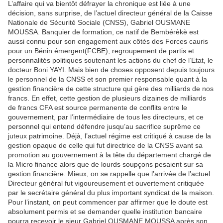
L’affaire qui va bientôt défrayer la chronique est liée à une
décision, sans surprise, de l’actuel directeur général de la Caisse
Nationale de Sécurité Sociale (CNSS), Gabriel OUSMANE
MOUSSA. Banquier de formation, ce natif de Bembérèkè est
aussi connu pour son engagement aux côtés des Forces cauris
pour un Bénin émergent(FCBE), regroupement de partis et
personnalités politiques soutenant les actions du chef de l’Etat, le
docteur Boni YAYI. Mais bien de choses opposent depuis toujours
le personnel de la CNSS et son premier responsable quant à la
gestion financière de cette structure qui gère des milliards de nos
francs. En effet, cette gestion de plusieurs dizaines de milliards
de francs CFA est source permanente de conflits entre le
gouvernement, par l’intermédiaire de tous les directeurs, et ce
personnel qui entend défendre jusqu’au sacrifice suprême ce
juteux patrimoine. Déjà, l’actuel régime est critiqué à cause de la
gestion opaque de celle qui fut directrice de la CNSS avant sa
promotion au gouvernement à la tête du département chargé de
la Micro finance alors que de lourds soupçons pesaient sur sa
gestion financière. Mieux, on se rappelle que l’arrivée de l’actuel
Directeur général fut vigoureusement et ouvertement critiquée
par le secrétaire général du plus important syndicat de la maison.
Pour l’instant, on peut commencer par affirmer que le doute est
absolument permis et se demander quelle institution bancaire
pourra recevoir le sieur Gabriel OUSMANE MOUSSA après son