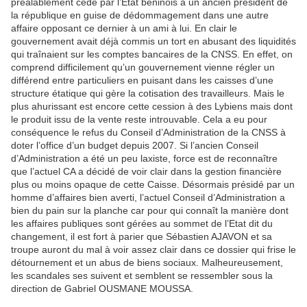
préalablement cédé par l’Etat béninois à un ancien président de
la république en guise de dédommagement dans une autre
affaire opposant ce dernier à un ami à lui. En clair le
gouvernement avait déjà commis un tort en abusant des liquidités
qui traînaient sur les comptes bancaires de la CNSS. En effet, on
comprend difficilement qu’un gouvernement vienne régler un
différend entre particuliers en puisant dans les caisses d’une
structure étatique qui gère la cotisation des travailleurs. Mais le
plus ahurissant est encore cette cession à des Lybiens mais dont
le produit issu de la vente reste introuvable. Cela a eu pour
conséquence le refus du Conseil d’Administration de la CNSS à
doter l’office d’un budget depuis 2007. Si l’ancien Conseil
d’Administration a été un peu laxiste, force est de reconnaître
que l’actuel CA a décidé de voir clair dans la gestion financière
plus ou moins opaque de cette Caisse. Désormais présidé par un
homme d’affaires bien averti, l’actuel Conseil d’Administration a
bien du pain sur la planche car pour qui connaît la manière dont
les affaires publiques sont gérées au sommet de l’Etat dit du
changement, il est fort à parier que Sébastien AJAVON et sa
troupe auront du mal à voir assez clair dans ce dossier qui frise le
détournement et un abus de biens sociaux. Malheureusement,
les scandales ses suivent et semblent se ressembler sous la
direction de Gabriel OUSMANE MOUSSA.