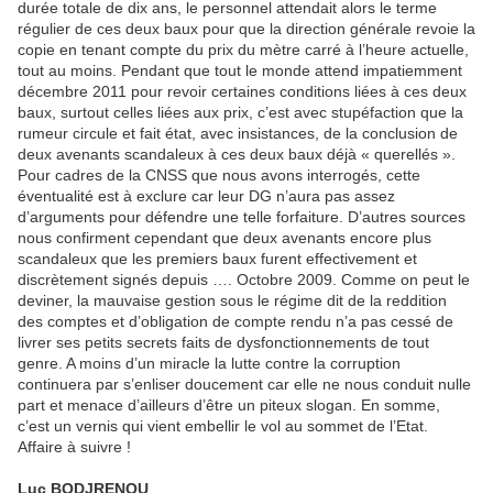
durée totale de dix ans, le personnel attendait alors le terme
régulier de ces deux baux pour que la direction générale revoie la
copie en tenant compte du prix du mètre carré à l’heure actuelle,
tout au moins. Pendant que tout le monde attend impatiemment
décembre 2011 pour revoir certaines conditions liées à ces deux
baux, surtout celles liées aux prix, c’est avec stupéfaction que la
rumeur circule et fait état, avec insistances, de la conclusion de
deux avenants scandaleux à ces deux baux déjà « querellés ».
Pour cadres de la CNSS que nous avons interrogés, cette
éventualité est à exclure car leur DG n’aura pas assez
d’arguments pour défendre une telle forfaiture. D’autres sources
nous confirment cependant que deux avenants encore plus
scandaleux que les premiers baux furent effectivement et
discrètement signés depuis …. Octobre 2009. Comme on peut le
deviner, la mauvaise gestion sous le régime dit de la reddition
des comptes et d’obligation de compte rendu n’a pas cessé de
livrer ses petits secrets faits de dysfonctionnements de tout
genre. A moins d’un miracle la lutte contre la corruption
continuera par s’enliser doucement car elle ne nous conduit nulle
part et menace d’ailleurs d’être un piteux slogan. En somme,
c’est un vernis qui vient embellir le vol au sommet de l’Etat.
Affaire à suivre !
Luc BODJRENOU