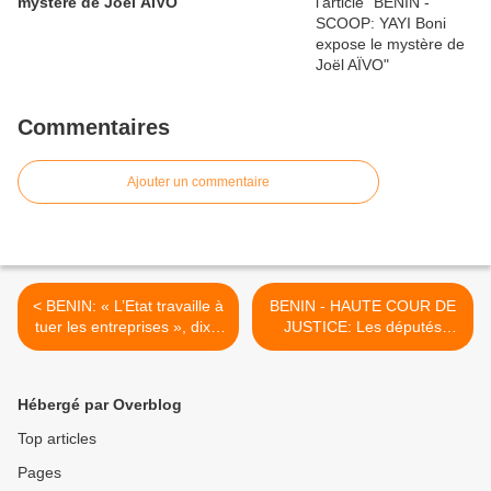
mystère de Joël AÏVO
Commentaires
Ajouter un commentaire
< BENIN: « L’Etat travaille à
BENIN - HAUTE COUR DE
tuer les entreprises », dixit,
JUSTICE: Les députés
Abel Kocou Ahokpè
veulent étendre la
procédure au chef de l’Etat,
Boni Yayi-Aboumon >
Hébergé par Overblog
Top articles
Pages